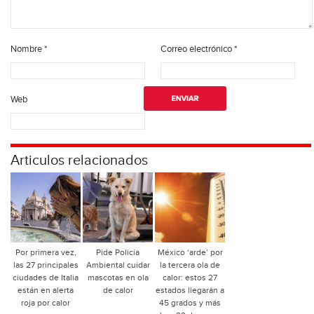
Nombre
*
Correo electrónico
*
Web
Articulos relacionados
Por primera vez,
Pide Policía
México ‘arde’ por
las 27 principales
Ambiental cuidar
la tercera ola de
ciudades de Italia
mascotas en ola
calor: estos 27
están en alerta
de calor
estados llegarán a
roja por calor
45 grados y más