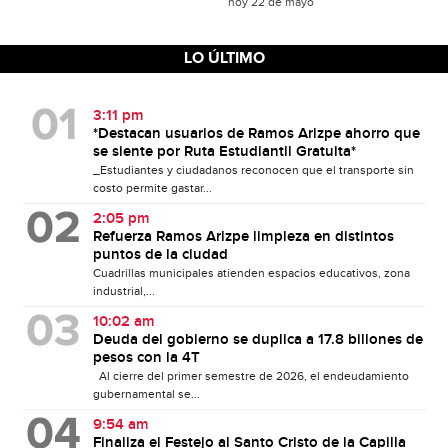
hoy 22 de mayo
LO ÚLTIMO
3:11 pm
*Destacan usuarios de Ramos Arizpe ahorro que
se siente por Ruta Estudiantil Gratuita*
_Estudiantes y ciudadanos reconocen que el transporte sin
costo permite gastar...
2:05 pm
Refuerza Ramos Arizpe limpieza en distintos
puntos de la ciudad
Cuadrillas municipales atienden espacios educativos, zona
industrial,...
10:02 am
Deuda del gobierno se duplica a 17.8 billones de
pesos con la 4T
Al cierre del primer semestre de 2026, el endeudamiento
gubernamental se...
9:54 am
Finaliza el Festejo al Santo Cristo de la Capilla