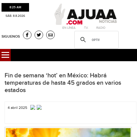
8:25 AM
SÁB. 8.8.2026
·EN LÍNEA. ·T.V. ·RADIO
SIGUENOS
Fin de semana ‘hot’ en México: Habrá
temperaturas de hasta 45 grados en varios
estados
4 abril 2025