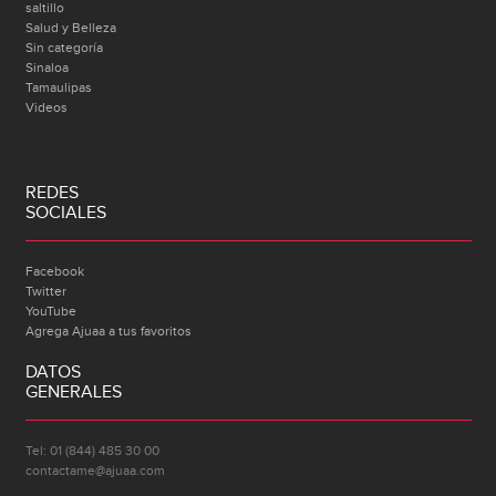
saltillo
Salud y Belleza
Sin categoría
Sinaloa
Tamaulipas
Videos
REDES
SOCIALES
Facebook
Twitter
YouTube
Agrega Ajuaa a tus favoritos
DATOS
GENERALES
Tel: 01 (844) 485 30 00
contactame@ajuaa.com