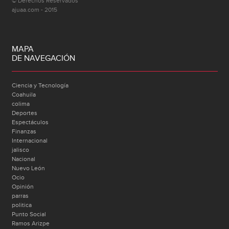
© Derechos Reservados
ajuaa.com - 2015
MAPA
DE NAVEGACIÓN
Ciencia y Tecnología
Coahuila
colima
Deportes
Espectáculos
Finanzas
Internacional
jalisco
Nacional
Nuevo León
Ocio
Opinión
parras
politica
Punto Social
Ramos Arizpe