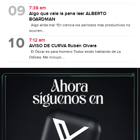
7:39 am
Algo que vale la pena leer ALBERTO
BOARDMAN
Algo anda mal “En ciencia los períodos más productivos no
ocurren...
7:12 am
AVISO DE CURVA Rubén Olvera
El Óscar es para Homero Todos están hablando de La
Odisea. Me incluyo....