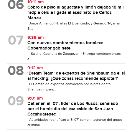
10:11 am
Cobro de piso al aguacate y limón dejaba 18 mil
mdp a célula ligada al asesinato de Carlos
Manzo
Jorge Armando ‘N’, alias El Licenciado, y Gerardo ‘N’, alias
El...
9:39 am
Con nuevos nombramientos fortalece
Gobernador gabinete
Saltillo, Coahuila de Zaragoza.- • Entrega nombramientos
a...
9:12 am
‘Dream Team’ de expertos de Sheinbaum da el sí
al fracking: ¿Qué zonas recomienda explotar?
El Comité de expertos convocado por la presidenta
Sheinbaum para...
9:01 am
Detienen al ‘07′, líder de Los Rusos, señalado
por el homicidio del exalcalde de San Juan
Cacahuatepec
Autoridades identifican a ‘El 07’ como integrante del grupo
criminal...