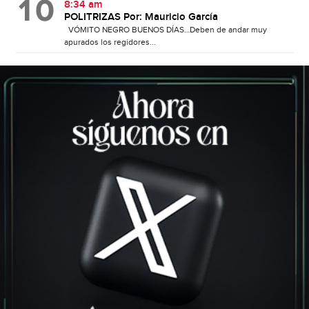
8:34 am
POLITRIZAS Por: Mauricio García
VÓMITO NEGRO BUENOS DÍAS…Deben de andar muy
apurados los regidores...