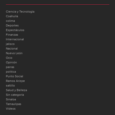
Ciencia y Tecnología
Coahuila
colima
Deportes
Espectáculos
Finanzas
Internacional
jalisco
Nacional
Nuevo León
Ocio
Opinión
parras
politica
Punto Social
Ramos Arizpe
saltillo
Salud y Belleza
Sin categoría
Sinaloa
Tamaulipas
Videos