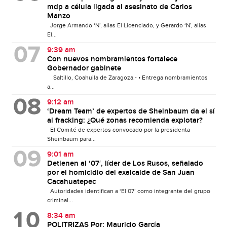
mdp a célula ligada al asesinato de Carlos
Manzo
Jorge Armando ‘N’, alias El Licenciado, y Gerardo ‘N’, alias
El...
9:39 am
Con nuevos nombramientos fortalece
Gobernador gabinete
Saltillo, Coahuila de Zaragoza.- • Entrega nombramientos
a...
9:12 am
‘Dream Team’ de expertos de Sheinbaum da el sí
al fracking: ¿Qué zonas recomienda explotar?
El Comité de expertos convocado por la presidenta
Sheinbaum para...
9:01 am
Detienen al ‘07′, líder de Los Rusos, señalado
por el homicidio del exalcalde de San Juan
Cacahuatepec
Autoridades identifican a ‘El 07’ como integrante del grupo
criminal...
8:34 am
POLITRIZAS Por: Mauricio García