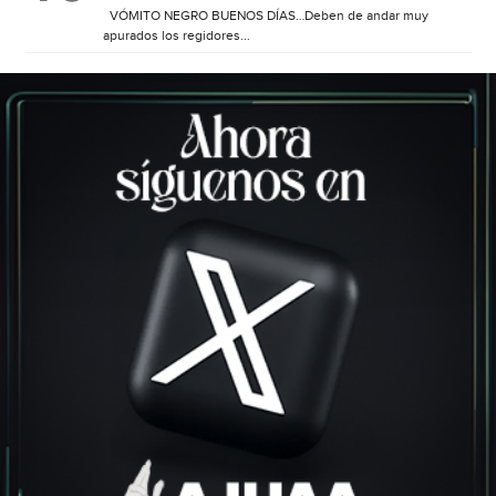
VÓMITO NEGRO BUENOS DÍAS…Deben de andar muy
apurados los regidores...