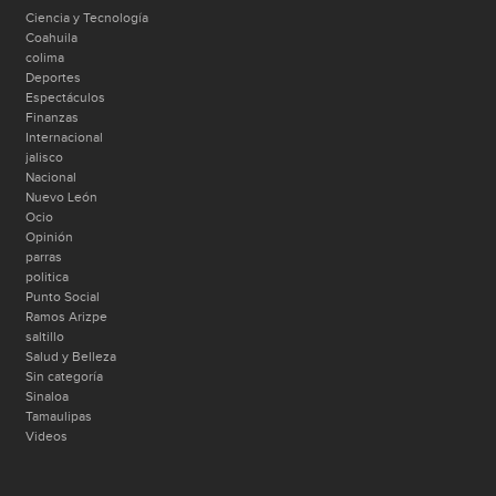
Ciencia y Tecnología
Coahuila
colima
Deportes
Espectáculos
Finanzas
Internacional
jalisco
Nacional
Nuevo León
Ocio
Opinión
parras
politica
Punto Social
Ramos Arizpe
saltillo
Salud y Belleza
Sin categoría
Sinaloa
Tamaulipas
Videos