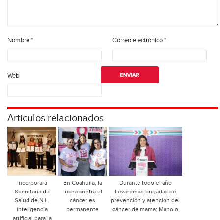
Nombre
*
Correo electrónico
*
Web
Articulos relacionados
Incorporará
En Coahuila, la
Durante todo el año
Secretaría de
lucha contra el
llevaremos brigadas de
Salud de N.L.
cáncer es
prevención y atención del
inteligencia
permanente
cáncer de mama: Manolo
artificial para la