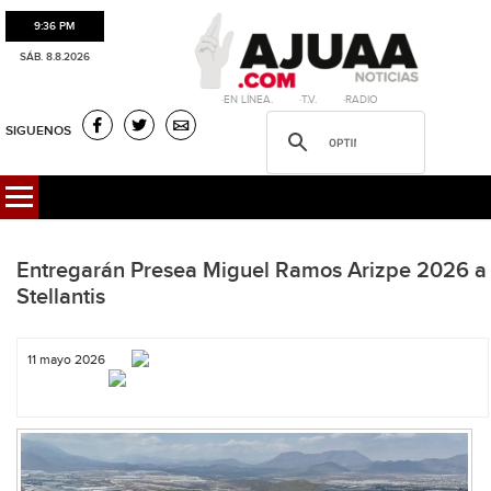
9:36 PM
SÁB. 8.8.2026
·EN LÍNEA. ·T.V. ·RADIO
SIGUENOS
Entregarán Presea Miguel Ramos Arizpe 2026 a
Stellantis
11 mayo 2026