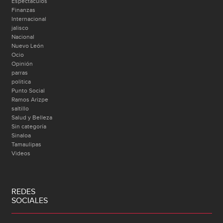
Espectáculos
Finanzas
Internacional
jalisco
Nacional
Nuevo León
Ocio
Opinión
parras
politica
Punto Social
Ramos Arizpe
saltillo
Salud y Belleza
Sin categoría
Sinaloa
Tamaulipas
Videos
REDES
SOCIALES