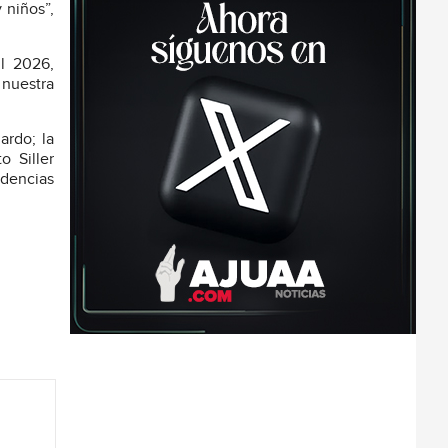
 niños”,
l 2026,
nuestra
ardo; la
o Siller
ndencias