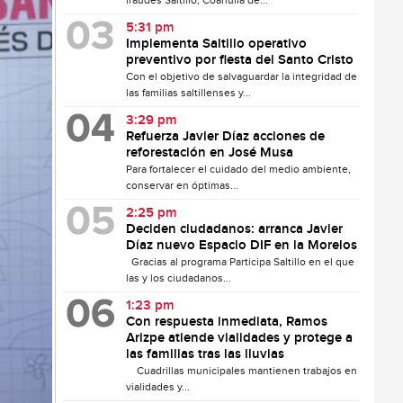
fraudes Saltillo, Coahuila de...
5:31 pm
Implementa Saltillo operativo
preventivo por fiesta del Santo Cristo
Con el objetivo de salvaguardar la integridad de
las familias saltillenses y...
3:29 pm
Refuerza Javier Díaz acciones de
reforestación en José Musa
Para fortalecer el cuidado del medio ambiente,
conservar en óptimas...
2:25 pm
Deciden ciudadanos: arranca Javier
Díaz nuevo Espacio DIF en la Morelos
Gracias al programa Participa Saltillo en el que
las y los ciudadanos...
1:23 pm
Con respuesta inmediata, Ramos
Arizpe atiende vialidades y protege a
las familias tras las lluvias
Cuadrillas municipales mantienen trabajos en
vialidades y...