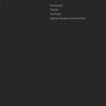
a
Facebook
Twitter
YouTube
Agrega Ajuaa a tus favoritos