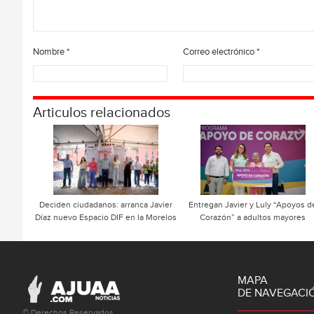
Nombre
*
Correo electrónico
*
Articulos relacionados
Deciden ciudadanos: arranca Javier
Entregan Javier y Luly “Apoyos d
Díaz nuevo Espacio DIF en la Morelos
Corazón” a adultos mayores
MAPA
DE NAVEGACI
© Derechos Reservados