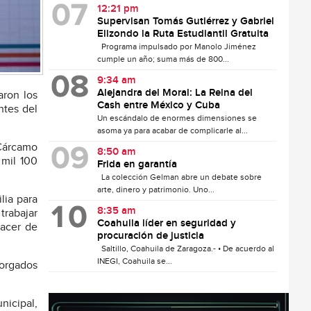
12:21 pm
Supervisan Tomás Gutiérrez y Gabriel
Elizondo la Ruta Estudiantil Gratuita
Programa impulsado por Manolo Jiménez
cumple un año; suma más de 800...
9:34 am
Alejandra del Moral: La Reina del
aron los
Cash entre México y Cuba
ntes del
Un escándalo de enormes dimensiones se
asoma ya para acabar de complicarle al...
 Cárcamo
8:50 am
 mil 100
Frida en garantía
La colección Gelman abre un debate sobre
arte, dinero y patrimonio. Uno...
lia para
8:35 am
trabajar
Coahuila líder en seguridad y
hacer de
procuración de justicia
Saltillo, Coahuila de Zaragoza.- • De acuerdo al
INEGI, Coahuila se...
torgados
nicipal,