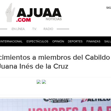
SI
·EN LÍNEA. ·T.V. ·RADIO
INTERNACIONAL
ESPECTÁCULOS
OPINIÓN
DEPORTES
FINANZAS
SALU
ocimientos a miembros del Cabildo
Juana Inés de la Cruz