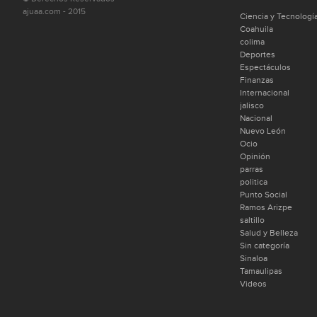
ajuaa.com - 2015
Ciencia y Tecnologí
Coahuila
colima
Deportes
Espectáculos
Finanzas
Internacional
jalisco
Nacional
Nuevo León
Ocio
Opinión
parras
politica
Punto Social
Ramos Arizpe
saltillo
Salud y Belleza
Sin categoría
Sinaloa
Tamaulipas
Videos