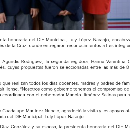
identa honoraria del DIF Municipal, Luly López Naranjo, encabez
nés de la Cruz, donde entregaron reconocimientos a tres integra
ano Agundis Rodríguez; la segunda regidora, Hanna Valentina
dés, cuyas propuestas fueron seleccionadas entre las más de 8
o que realizan todos los días docentes, madres y padres de fami
saltillense. “Nosotros como gobierno tenemos el compromiso de 
ra coordinada con el gobernador Manolo Jiménez Salinas para 
rla Guadalupe Martínez Nuncio, agradeció la visita y los apoyos o
aria del DIF Municipal, Luly López Naranjo.
r Díaz González y su esposa, la presidenta honoraria del DIF Mu