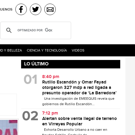
GUENOS
D Y BELLEZA
CIENCIA Y TECNOLOGÍA
VIDEOS
LO ÚLTIMO
8:40 pm
Rutilio Escandón y Omar Fayad
otorgaron 327 mdp a red ligada a
presunto operador de ‘La Barredora’
Una investigación de EMEEQUIS revela que
gobiernos de Rutilio Escandón...
7:12 pm
Alertan sobre venta ilegal de terreno
en Virreyes Popular
Exhorta Desarrollo Urbano a no caer en