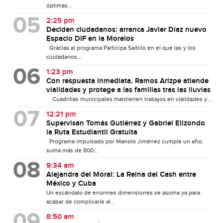
óptimas...
2:25 pm
Deciden ciudadanos: arranca Javier Díaz nuevo
Espacio DIF en la Morelos
Gracias al programa Participa Saltillo en el que las y los
ciudadanos...
1:23 pm
Con respuesta inmediata, Ramos Arizpe atiende
vialidades y protege a las familias tras las lluvias
Cuadrillas municipales mantienen trabajos en vialidades y...
12:21 pm
Supervisan Tomás Gutiérrez y Gabriel Elizondo
la Ruta Estudiantil Gratuita
Programa impulsado por Manolo Jiménez cumple un año;
suma más de 800...
9:34 am
Alejandra del Moral: La Reina del Cash entre
México y Cuba
Un escándalo de enormes dimensiones se asoma ya para
acabar de complicarle al...
8:50 am