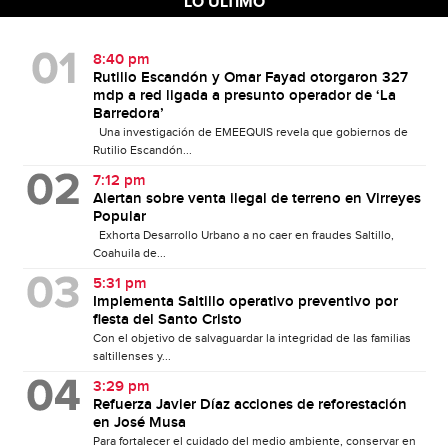
LO ÚLTIMO
8:40 pm
Rutilio Escandón y Omar Fayad otorgaron 327
mdp a red ligada a presunto operador de ‘La
Barredora’
Una investigación de EMEEQUIS revela que gobiernos de
Rutilio Escandón...
7:12 pm
Alertan sobre venta ilegal de terreno en Virreyes
Popular
Exhorta Desarrollo Urbano a no caer en fraudes Saltillo,
Coahuila de...
5:31 pm
Implementa Saltillo operativo preventivo por
fiesta del Santo Cristo
Con el objetivo de salvaguardar la integridad de las familias
saltillenses y...
3:29 pm
Refuerza Javier Díaz acciones de reforestación
en José Musa
Para fortalecer el cuidado del medio ambiente, conservar en