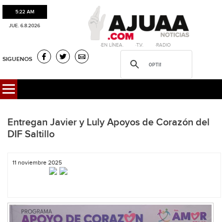
5:22 AM
JUE. 6.8.2026
·EN LÍNEA. ·T.V. ·RADIO
SIGUENOS
Entregan Javier y Luly Apoyos de Corazón del
DIF Saltillo
11 noviembre 2025