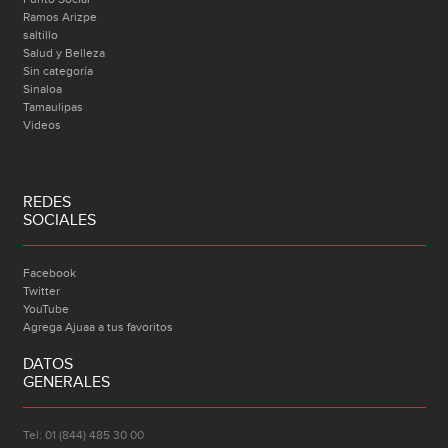
Ramos Arizpe
saltillo
Salud y Belleza
Sin categoría
Sinaloa
Tamaulipas
Videos
REDES
SOCIALES
Facebook
Twitter
YouTube
Agrega Ajuaa a tus favoritos
DATOS
GENERALES
Tel: 01 (844) 485 30 00