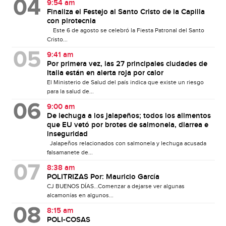
9:54 am
Finaliza el Festejo al Santo Cristo de la Capilla
con pirotecnia
Este 6 de agosto se celebró la Fiesta Patronal del Santo
Cristo...
9:41 am
Por primera vez, las 27 principales ciudades de
Italia están en alerta roja por calor
El Ministerio de Salud del país indica que existe un riesgo
para la salud de...
9:00 am
De lechuga a los jalapeños; todos los alimentos
que EU vetó por brotes de salmonela, diarrea e
inseguridad
Jalapeños relacionados con salmonela y lechuga acusada
falsamanete de...
8:38 am
POLITRIZAS Por: Mauricio García
CJ BUENOS DÍAS…Comenzar a dejarse ver algunas
alcamonías en algunos...
8:15 am
POLI-COSAS