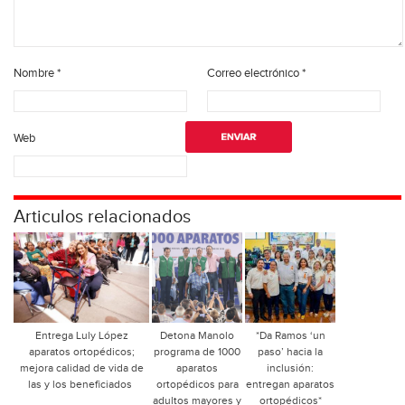
Nombre
*
Correo electrónico
*
Web
Articulos relacionados
Entrega Luly López
Detona Manolo
*Da Ramos ‘un
aparatos ortopédicos;
programa de 1000
paso’ hacia la
mejora calidad de vida de
aparatos
inclusión:
las y los beneficiados
ortopédicos para
entregan aparatos
adultos mayores y
ortopédicos*