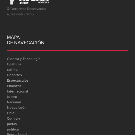
© Derechos Reservados
ajuaa.com - 2015
MAPA
DE NAVEGACIÓN
Ciencia y Tecnología
Coahuila
colima
Deportes
Espectáculos
Finanzas
Internacional
jalisco
Nacional
Nuevo León
Ocio
Opinión
parras
politica
Punto Social