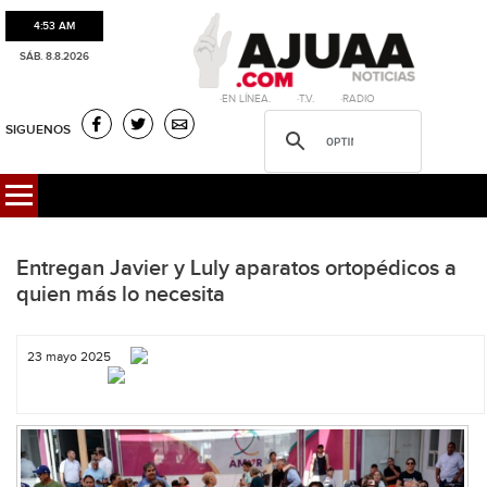
4:53 AM
SÁB. 8.8.2026
·EN LÍNEA. ·T.V. ·RADIO
SIGUENOS
Entregan Javier y Luly aparatos ortopédicos a
quien más lo necesita
23 mayo 2025