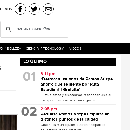
GUENOS
D Y BELLEZA
CIENCIA Y TECNOLOGÍA
VIDEOS
LO ÚLTIMO
s
3:11 pm
*Destacan usuarios de Ramos Arizpe
ahorro que se siente por Ruta
Estudiantil Gratuita*
_Estudiantes y ciudadanos reconocen que el
transporte sin costo permite gastar...
2:05 pm
Refuerza Ramos Arizpe limpieza en
distintos puntos de la ciudad
Cuadrillas municipales atienden espacios