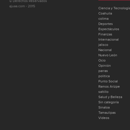
© Derechos Reservados
ajuaa.com - 2015
Ciencia y Tecnologí
Coahuila
colima
Deportes
Espectáculos
Finanzas
Internacional
jalisco
Nacional
Nuevo León
Ocio
Opinión
parras
politica
Punto Social
Ramos Arizpe
saltillo
Salud y Belleza
Sin categoría
Sinaloa
Tamaulipas
Videos