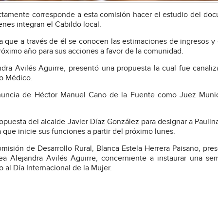
ectamente corresponde a esta comisión hacer el estudio del do
enes integran el Cabildo local.
a que a través de él se conocen las estimaciones de ingresos y
próximo año para sus acciones a favor de la comunidad.
dra Avilés Aguirre, presentó una propuesta la cual fue canaliz
to Médico.
renuncia de Héctor Manuel Cano de la Fuente como Juez Muni
opuesta del alcalde Javier Díaz González para designar a Paulin
que inicie sus funciones a partir del próximo lunes.
omisión de Desarrollo Rural, Blanca Estela Herrera Paisano, pre
ea Alejandra Avilés Aguirre, concerniente a instaurar una s
 al Día Internacional de la Mujer.