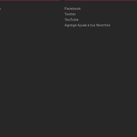
a
Facebook
Twitter
YouTube
Agrega Ajuaa a tus favoritos