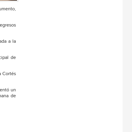
cumento,
 egresos
ada a la
cipal de
a Cortés
sentó un
emana de