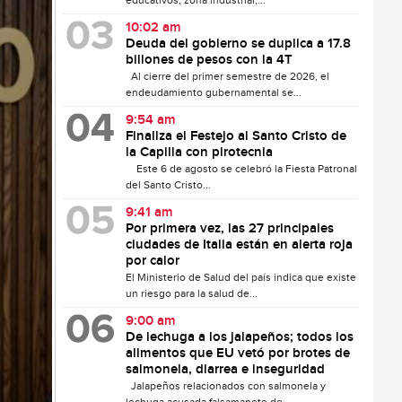
educativos, zona industrial,...
10:02 am
Deuda del gobierno se duplica a 17.8
billones de pesos con la 4T
Al cierre del primer semestre de 2026, el
endeudamiento gubernamental se...
9:54 am
Finaliza el Festejo al Santo Cristo de
la Capilla con pirotecnia
Este 6 de agosto se celebró la Fiesta Patronal
del Santo Cristo...
9:41 am
Por primera vez, las 27 principales
ciudades de Italia están en alerta roja
por calor
El Ministerio de Salud del país indica que existe
un riesgo para la salud de...
9:00 am
De lechuga a los jalapeños; todos los
alimentos que EU vetó por brotes de
salmonela, diarrea e inseguridad
Jalapeños relacionados con salmonela y