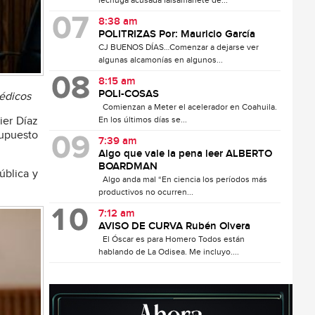
lechuga acusada falsamanete de...
8:38 am
POLITRIZAS Por: Mauricio García
CJ BUENOS DÍAS…Comenzar a dejarse ver
algunas alcamonías en algunos...
8:15 am
POLI-COSAS
Médicos
Comienzan a Meter el acelerador en Coahuila.
En los últimos días se...
ier Díaz
supuesto
7:39 am
Algo que vale la pena leer ALBERTO
BOARDMAN
ública y
Algo anda mal “En ciencia los períodos más
productivos no ocurren...
7:12 am
AVISO DE CURVA Rubén Olvera
El Óscar es para Homero Todos están
hablando de La Odisea. Me incluyo....