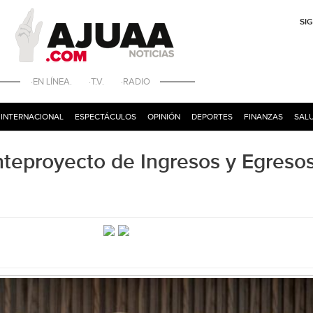
SI
·EN LÍNEA. ·T.V. ·RADIO
INTERNACIONAL
ESPECTÁCULOS
OPINIÓN
DEPORTES
FINANZAS
SALU
anteproyecto de Ingresos y Egreso