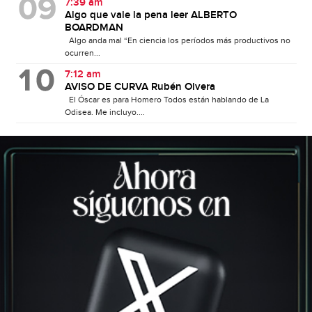
7:39 am
Algo que vale la pena leer ALBERTO
BOARDMAN
Algo anda mal “En ciencia los períodos más productivos no
ocurren...
7:12 am
AVISO DE CURVA Rubén Olvera
El Óscar es para Homero Todos están hablando de La
Odisea. Me incluyo....