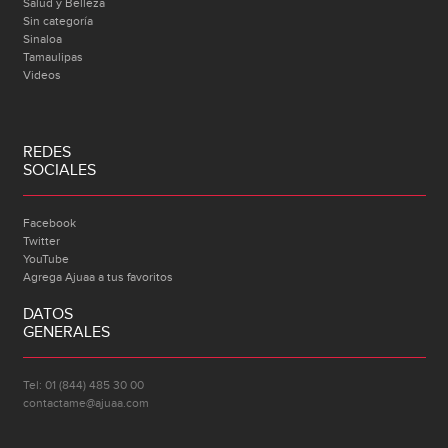
Salud y Belleza
Sin categoría
Sinaloa
Tamaulipas
Videos
REDES
SOCIALES
Facebook
Twitter
YouTube
Agrega Ajuaa a tus favoritos
DATOS
GENERALES
Tel: 01 (844) 485 30 00
contactame@ajuaa.com