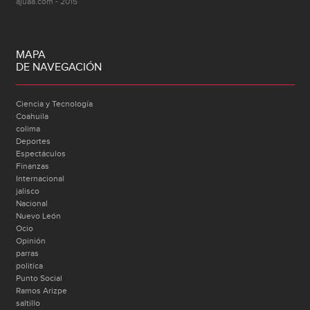
ajuaa.com - 2015
MAPA
DE NAVEGACIÓN
Ciencia y Tecnología
Coahuila
colima
Deportes
Espectáculos
Finanzas
Internacional
jalisco
Nacional
Nuevo León
Ocio
Opinión
parras
politica
Punto Social
Ramos Arizpe
saltillo