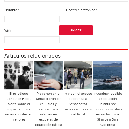
Nombre
*
Correo electrónico
*
Web
Articulos relacionados
El psicólogo
Proponen en el
Impiden el acceso
Investigan posible
Jonathan Haidt
Senado prohibir
de prensa al
explotación
alerta sobre el
celulares y
Senado tras
infantil por
impacto de las
dispositivos
presunta renuncia
menores que iban
redes sociales en
móviles en
del fiscal
en un barco de
menores
escuelas de
Sinaloa a Baja
educación básica
California