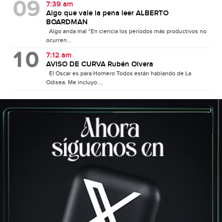
7:39 am
Algo que vale la pena leer ALBERTO
BOARDMAN
Algo anda mal “En ciencia los períodos más productivos no
ocurren...
7:12 am
AVISO DE CURVA Rubén Olvera
El Óscar es para Homero Todos están hablando de La
Odisea. Me incluyo....