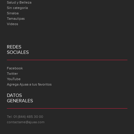
Salud y Belleza
Sin categoría
Sinaloa
Tamaulipas
Videos
REDES
SOCIALES
Facebook
Twitter
YouTube
Agrega Ajuaa a tus favoritos
DATOS
GENERALES
Tel: 01 (844) 485 30 00
contactame@ajuaa.com