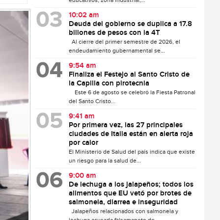
educativos, zona industrial,...
10:02 am
Deuda del gobierno se duplica a 17.8
billones de pesos con la 4T
Al cierre del primer semestre de 2026, el
endeudamiento gubernamental se...
9:54 am
Finaliza el Festejo al Santo Cristo de
la Capilla con pirotecnia
Este 6 de agosto se celebró la Fiesta Patronal
del Santo Cristo...
9:41 am
Por primera vez, las 27 principales
ciudades de Italia están en alerta roja
por calor
El Ministerio de Salud del país indica que existe
un riesgo para la salud de...
9:00 am
De lechuga a los jalapeños; todos los
alimentos que EU vetó por brotes de
salmonela, diarrea e inseguridad
Jalapeños relacionados con salmonela y