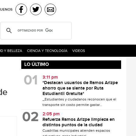
GUENOS
D Y BELLEZA
CIENCIA Y TECNOLOGÍA
VIDEOS
LO ÚLTIMO
3:11 pm
*Destacan usuarios de Ramos Arizpe
ahorro que se siente por Ruta
de
Estudiantil Gratuita*
_Estudiantes y ciudadanos reconocen que el
transporte sin costo permite gastar...
2:05 pm
Refuerza Ramos Arizpe limpieza en
distintos puntos de la ciudad
Cuadrillas municipales atienden espacios