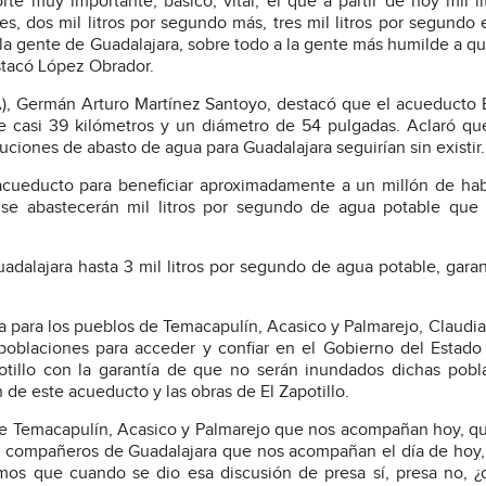
 muy importante, básico, vital, el que a partir de hoy mil li
, dos mil litros por segundo más, tres mil litros por segundo e
a la gente de Guadalajara, sobre todo a la gente más humilde a q
stacó López Obrador.
, Germán Arturo Martínez Santoyo, destacó que el acueducto E
 casi 39 kilómetros y un diámetro de 54 pulgadas. Aclaró que
luciones de abasto de agua para Guadalajara seguirían sin existir.
cueducto para beneficiar aproximadamente a un millón de hab
se abastecerán mil litros por segundo de agua potable que
adalajara hasta 3 mil litros por segundo de agua potable, gara
icia para los pueblos de Temacapulín, Acasico y Palmarejo, Claud
poblaciones para acceder y confiar en el Gobierno del Estado
otillo con la garantía de que no serán inundados dichas pobl
 de este acueducto y las obras de El Zapotillo.
e Temacapulín, Acasico y Palmarejo que nos acompañan hoy, q
os compañeros de Guadalajara que nos acompañan el día de hoy
mos que cuando se dio esa discusión de presa sí, presa no, 