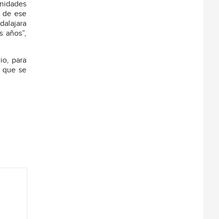
unidades
, de ese
dalajara
s años”,
io, para
l que se