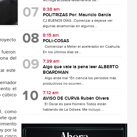
lechuga acusada falsamanete de...
8:38 am
POLITRIZAS Por: Mauricio García
CJ BUENOS DÍAS…Comenzar a dejarse ver
algunas alcamonías en algunos...
8:15 am
proyecto
POLI-COSAS
Comienzan a Meter el acelerador en Coahuila.
 fueron
En los últimos días se...
zona del
7:39 am
Algo que vale la pena leer ALBERTO
ar este
BOARDMAN
Algo anda mal “En ciencia los períodos más
bernador
productivos no ocurren...
iento el
7:12 am
o cúbico
AVISO DE CURVA Rubén Olvera
El Óscar es para Homero Todos están
hablando de La Odisea. Me incluyo....
al, como
orte que
imiento
y por la
os cinco