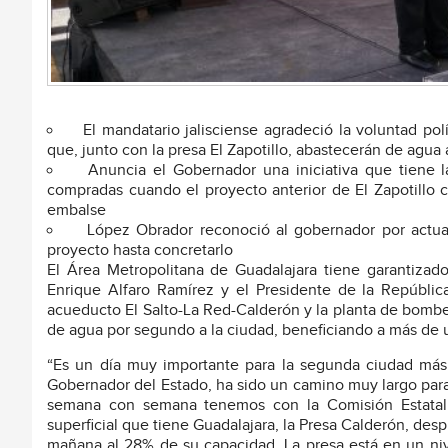
El mandatario jalisciense agradeció la voluntad pol
que, junto con la presa El Zapotillo, abastecerán de agua 
Anuncia el Gobernador una iniciativa que tiene la 
compradas cuando el proyecto anterior de El Zapotillo 
embalse
López Obrador reconoció al gobernador por actuar c
proyecto hasta concretarlo
El Área Metropolitana de Guadalajara tiene garantizad
Enrique Alfaro Ramírez y el Presidente de la Repúblic
acueducto El Salto-La Red-Calderón y la planta de bombeo
de agua por segundo a la ciudad, beneficiando a más de 
“Es un día muy importante para la segunda ciudad más
Gobernador del Estado, ha sido un camino muy largo para 
semana con semana tenemos con la Comisión Estatal d
superficial que tiene Guadalajara, la Presa Calderón, des
mañana al 28% de su capacidad. La presa está en un niv