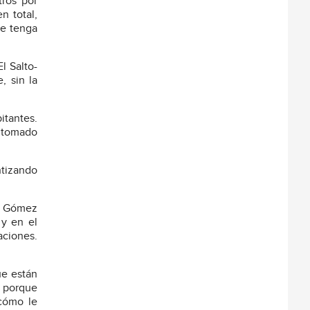
tros por
n total,
ue tenga
l Salto-
, sin la
itantes.
 tomado
ntizando
ia Gómez
 y en el
aciones.
ue están
, porque
¿cómo le