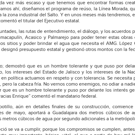
ada vez más escaso y que tenemos que encontrar formas creat
aramos ahí, diseñamos el programa de reúso, la Línea Morada, q
 la zona industrial del Salto. Y en unos meses más tendremos, 
omentó el titular del Ejecutivo estatal.
untades, las rutas de entendimiento, el diálogo, y los acuerdos 
emacapulín, Acasico y Palmarejo para poder tener estas obras
tos sitios y poder brindar el agua que necesita el AMG. López
o designó presupuesto estatal y gestionó otros montos con la fe
co; demostró que es un hombre tolerante y que puso por dela
o, los intereses del Estado de Jalisco y los intereses de la Na
en política actuamos en respeto y con tolerancia. Se necesita 
e, pero la cabeza fría. No vernos como enemigos, no odiar a nadie
 que es un hombre tolerante y puso por delante los interés ge
racias Enrique” comentó el mandatario federal.
otillo, aún en detalles finales de su construcción, comience
s de mayo, aportará a Guadalajara dos metros cúbicos de a
metros cúbicos de agua por segundo adicionales a la metrópoli
eció se va a cumplir, porque los compromisos se cumplen, ante