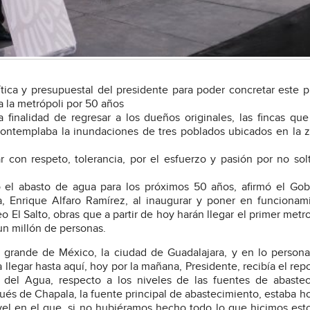
ítica y presupuestal del presidente para poder concretar este 
a la metrópoli por 50 años
finalidad de regresar a los dueños originales, las fincas que
contemplaba la inundaciones de tres poblados ubicados en la 
on respeto, tolerancia, por el esfuerzo y pasión por no solt
o el abasto de agua para los próximos 50 años, afirmó el Go
a, Enrique Alfaro Ramírez, al inaugurar y poner en funcionam
 El Salto, obras que a partir de hoy harán llegar el primer metr
un millón de personas.
 grande de México, la ciudad de Guadalajara, y en lo person
llegar hasta aquí, hoy por la mañana, Presidente, recibía el rep
el Agua, respecto a los niveles de las fuentes de abastec
pués de Chapala, la fuente principal de abastecimiento, estaba ho
el en el que, si no hubiéramos hecho todo lo que hicimos est