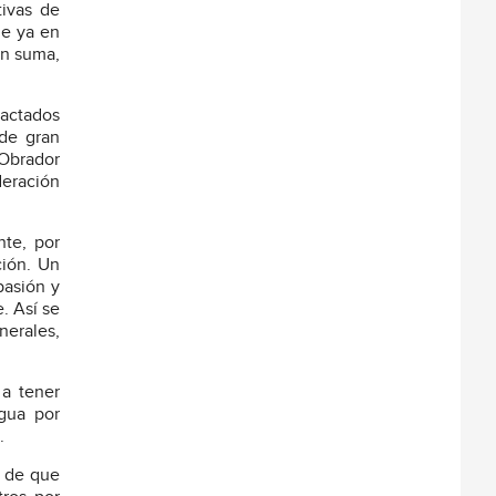
ivas de
ue ya en
en suma,
pactados
 de gran
 Obrador
deración
nte, por
ción. Un
pasión y
. Así se
nerales,
 a tener
gua por
.
s de que