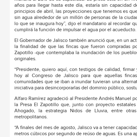
años para llegar hasta este día, estaría sin capacidad
principios de abril, las proyecciones que tenemos es qu
sin agua alrededor de un millón de personas de la ciuda
lo que se inaugura hoy”, dijo el mandatario al recordar
cumplirá la función de impulsar el agua por el acueducto.
El Gobernador de Jalisco también anunció que, en un acto 
la finalidad de que las fincas que fueron compradas por
Zapotillo -que contemplaba la inundación de los pueblo
originales.
“Presidente, quiero aquí, con testigos de calidad, firmar
hoy al Congreso de Jalisco para que aquellas finca
comunidades que se iban a inundar tuvieran una alternat
iniciativa para desincorporarlas del dominio público, sost
Alfaro Ramírez agradeció al Presidente Andrés Manuel por 
la Presa El Zapotillo que, junto con proyecto estatal
Ahogado, la estrategia Nidos de Lluvia, entre otras
metropolitanos.
“A finales del mes de agosto, Jalisco va a tener capacida
metros cúbicos por segundo de reúso de aguas. Es una ap