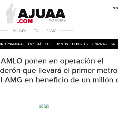
SI
·EN LÍNEA. ·T.V. ·RADIO
INTERNACIONAL
ESPECTÁCULOS
OPINIÓN
DEPORTES
FINANZAS
SALU
te AMLO ponen en operación el
derón que llevará el primer metro
l AMG en beneficio de un millón 