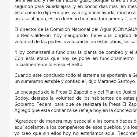
terminemos, y me da mucho gusto porque si es un aporte
segundo para Guadalajara, y en pocos días más, en meses
esto como lo dijo Enrique, va a significar ayudar mucho 
acceso al agua, es un derecho humano fundamental”, de
El director de la Comisión Nacional del Agua (CONAGUA)
La Red-Calderón, hoy inaugurado, tiene una longitud de
voluntad de las partes involucradas en estas obras, las so
“Hoy comenzará a funcionar la planta de bombeo y el a
Con esta etapa que hoy se pone en funcionamiento, 
inicialmente de la Presa El Salto.
Cuando este concluido todo el sistema se aportarán a Gu
un suministro estable y confiable”, dijo Martínez Santoyo.
La encargada de la Presa El Zapotillo y del Plan de Just
Godoy, destacó la voluntad de los habitantes de estas 
Gobierno Federal para que se realizará la Presa El Zap
Agregó que esta confianza se refleja hoy en la concreción
“Agradecer de manera muy especial a las comunidades d
aquí adelante, a los compañeros de esos pueblos, y a l
yo creo que sin ellos hoy no estaríamos aquí. Recorde