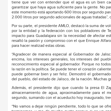
tiene que ver con entender que el agua es un bien c
garantizar que haya agua suficiente para la gente. No p
este momento está aportando 600 litros por segundo para
2.000 litros por segundo adicionales de aguas tratadas”, c
Por su parte, el presidente AMLO, destacó la suma de vol
por la entidad y la federación con los pobladores de T
impacto para Guadalajara sin la necesidad de afectar es
resaltó la pasión y compromiso con el que Enrique Alfar
para hacer realizad estas obras.
“Agradecer de manera especial al Gobernador de Jalis
encima, los intereses generales, los intereses del puebl
reconocimiento especial al gobernador. Porque no todos 
la razón en la política. Se puede tener el corazón calient
puede gobernar bien y ser feliz. Demostró el gobernador
del pueblo, del estado de Jalisco, de la nación. Muchas g
Además, el presidente dijo que cuando la presa El Zap
almacenamiento de agua, aproximadamente para el me
segundo, sumando con el acueducto hoy inaugurado, tres 
“No vamos a dejar ningún pendiente, todo lo que se ofr