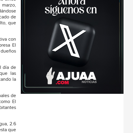
e marzo,
edándose
icado de
lto, que
tiva con
presa El
s dueños
l día de
que las
tando la
nales de
 como El
itantes
gua, 2.6
esta que