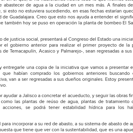
 de abastecer de agua a la ciudad en un mes más. A finales d
e, si esto no estuviera sucediendo, en esas fechas estarían qu
d de Guadalajara. Creo que esto nos ayuda a entender el signif
 que también hoy se puso en operación la planta de bombeo El Sa
de justicia social, presentará al Congreso del Estado una inicia
 el gobierno anterior para realizar el primer proyecto de la 
s de Temacapulín, Acasico y Palmarejo-, sean regresadas a su
 y entregarle una copia de la iniciativa que vamos a presentar e
s que habían comprado los gobiernos anteriores buscando 
iva, van a ser regresadas a sus dueños originales. Estoy presen
uvo.
ayudar a Jalisco a concretar el acueducto, y seguir las obras fi
es como las plantas de reúso de agua, plantas de tratamiento
 acciones, se podrá tener estabilidad hídrica para los hab
d para incorporar a su red de abasto, a su sistema de abasto de a
uesta que tiene que ver con la sustentabilidad, que es una apu