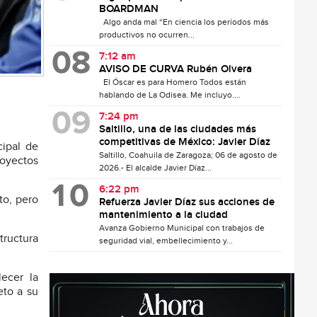
BOARDMAN
Algo anda mal “En ciencia los períodos más
productivos no ocurren...
7:12 am
AVISO DE CURVA Rubén Olvera
El Óscar es para Homero Todos están
hablando de La Odisea. Me incluyo....
7:24 pm
Saltillo, una de las ciudades más
competitivas de México: Javier Díaz
cipal de
Saltillo, Coahuila de Zaragoza; 06 de agosto de
royectos
2026.- El alcalde Javier Díaz...
6:22 pm
to, pero
Refuerza Javier Díaz sus acciones de
mantenimiento a la ciudad
Avanza Gobierno Municipal con trabajos de
tructura
seguridad vial, embellecimiento y...
ecer la
eto a su