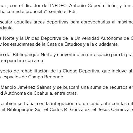
nez, con el director del INEDEC, Antonio Cepeda Licón, y func
ha con este propósito”, señaló el Edil.
catar aquellas áreas deportivas para aprovecharlas al máxim
adanía.
ue Norte y la Unidad Deportiva de la Universidad Autónoma de 
 los estudiantes de la Casa de Estudios y a la ciudadanía.
 del Biblioparque Norte y convertirlo en un espacio para la prá
a para tiro con arco.
ecto de rehabilitación de la Ciudad Deportiva, que incluye al
nos espacios de Campo Redondo.
 Manolo Jiménez Salinas y se buscará una suma de recursos e
dad Autónoma de Coahuila, entre otras.
también se trabaja en la integración de un cuadrante con las di
el Biblioparque Sur, el Carlos R. González, el Jesús Carranza, 