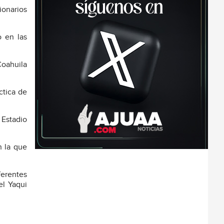
ionarios
o en las
Coahuila
ctica de
 Estadio
n la que
ferentes
el Yaqui