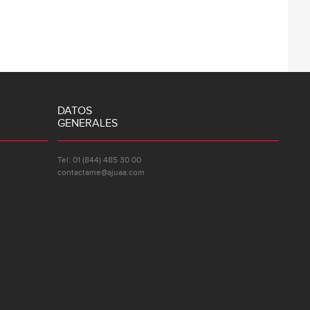
DATOS
GENERALES
Tel: 01 (844) 485 30 00
contactame@ajuaa.com