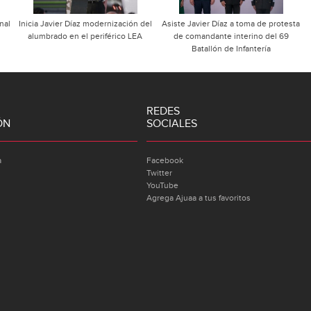
nal
Inicia Javier Díaz modernización del
Asiste Javier Díaz a toma de protesta
alumbrado en el periférico LEA
de comandante interino del 69
Batallón de Infantería
REDES
ÓN
SOCIALES
a
Facebook
Twitter
YouTube
Agrega Ajuaa a tus favoritos