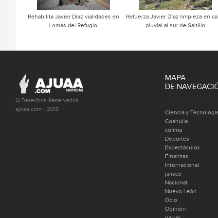
Rehabilita Javier Díaz vialidades en
Refuerza Javier Díaz limpieza en ca
Lomas del Refugio
pluvial al sur de Saltillo
MAPA
DE NAVEGACI
© Derechos Reservados
ajuaa.com - 2015
Ciencia y Tecnologí
Coahuila
colima
Deportes
Espectáculos
Finanzas
Internacional
jalisco
Nacional
Nuevo León
Ocio
Opinión
parras