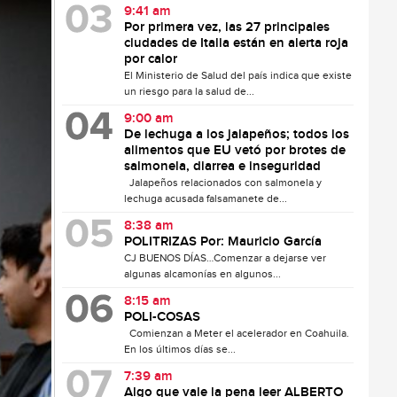
9:41 am
Por primera vez, las 27 principales
ciudades de Italia están en alerta roja
por calor
El Ministerio de Salud del país indica que existe
un riesgo para la salud de...
9:00 am
De lechuga a los jalapeños; todos los
alimentos que EU vetó por brotes de
salmonela, diarrea e inseguridad
Jalapeños relacionados con salmonela y
lechuga acusada falsamanete de...
8:38 am
POLITRIZAS Por: Mauricio García
CJ BUENOS DÍAS…Comenzar a dejarse ver
algunas alcamonías en algunos...
8:15 am
POLI-COSAS
Comienzan a Meter el acelerador en Coahuila.
En los últimos días se...
7:39 am
Algo que vale la pena leer ALBERTO