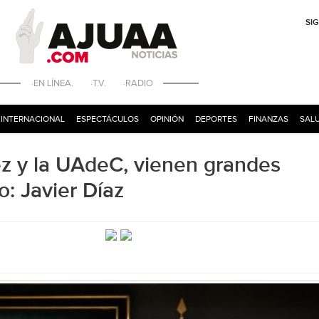
SI
·EN LÍNEA. ·T.V. ·RADIO
INTERNACIONAL
ESPECTÁCULOS
OPINIÓN
DEPORTES
FINANZAS
SALU
z y la UAdeC, vienen grandes
o: Javier Díaz