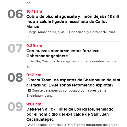
del...
10:11 am
Cobro de piso al aguacate y limón dejaba 18 mil
mdp a célula ligada al asesinato de Carlos
Manzo
Jorge Armando ‘N’, alias El Licenciado, y Gerardo ‘N’, alias
El...
9:39 am
Con nuevos nombramientos fortalece
Gobernador gabinete
Saltillo, Coahuila de Zaragoza.- • Entrega nombramientos
a...
9:12 am
‘Dream Team’ de expertos de Sheinbaum da el sí
al fracking: ¿Qué zonas recomienda explotar?
El Comité de expertos convocado por la presidenta
Sheinbaum para...
9:01 am
Detienen al ‘07′, líder de Los Rusos, señalado
por el homicidio del exalcalde de San Juan
Cacahuatepec
Autoridades identifican a ‘El 07’ como integrante del grupo