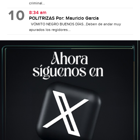
criminal...
8:34 am
POLITRIZAS Por: Mauricio García
VÓMITO NEGRO BUENOS DÍAS…Deben de andar muy
apurados los regidores...