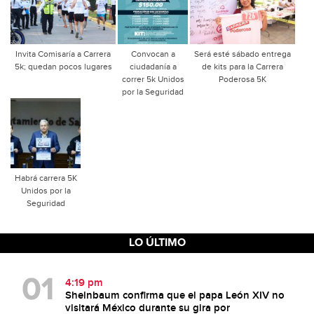
Invita Comisaría a Carrera
Convocan a
Será esté sábado entrega
5k; quedan pocos lugares
ciudadanía a
de kits para la Carrera
correr 5k Unidos
Poderosa 5K
por la Seguridad
Habrá carrera 5K
Unidos por la
Seguridad
LO ÚLTIMO
4:19 pm
Sheinbaum confirma que el papa León XIV no
visitará México durante su gira por