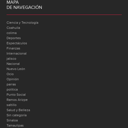
MAPA
DE NAVEGACIÓN
Ciencia y Tecnología
Coahuila
colima
Deportes
Espectáculos
Finanzas
Internacional
jalisco
Nacional
Nuevo León
Ocio
Opinión
parras
politica
Punto Social
Ramos Arizpe
saltillo
Salud y Belleza
Sin categoría
Sinaloa
Tamaulipas