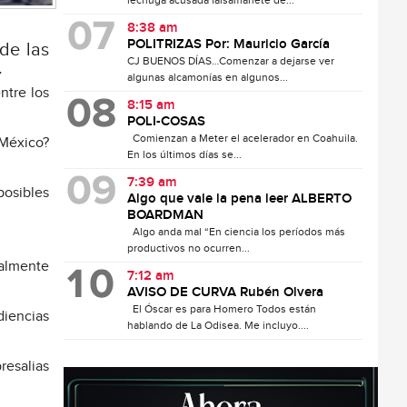
lechuga acusada falsamanete de...
8:38 am
POLITRIZAS Por: Mauricio García
 de las
CJ BUENOS DÍAS…Comenzar a dejarse ver
.
algunas alcamonías en algunos...
ntre los
8:15 am
POLI-COSAS
Comienzan a Meter el acelerador en Coahuila.
 México?
En los últimos días se...
7:39 am
posibles
Algo que vale la pena leer ALBERTO
BOARDMAN
Algo anda mal “En ciencia los períodos más
productivos no ocurren...
ialmente
7:12 am
AVISO DE CURVA Rubén Olvera
El Óscar es para Homero Todos están
diencias
hablando de La Odisea. Me incluyo....
esalias