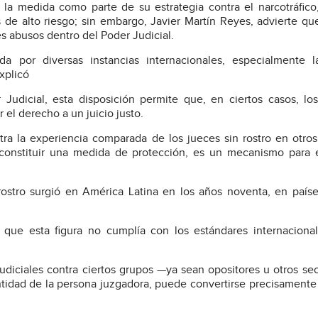
a medida como parte de su estrategia contra el narcotráfico
de alto riesgo; sin embargo, Javier Martín Reyes, advierte qu
les abusos dentro del Poder Judicial.
da por diversas instancias internacionales, especialmente 
xplicó
Judicial, esta disposición permite que, en ciertos casos, lo
el derecho a un juicio justo.
ra la experiencia comparada de los jueces sin rostro en otros
constituir una medida de protección, es un mecanismo para 
n rostro surgió en América Latina en los años noventa, en paí
que esta figura no cumplía con los estándares internaciona
diciales contra ciertos grupos —ya sean opositores u otros se
ntidad de la persona juzgadora, puede convertirse precisamente