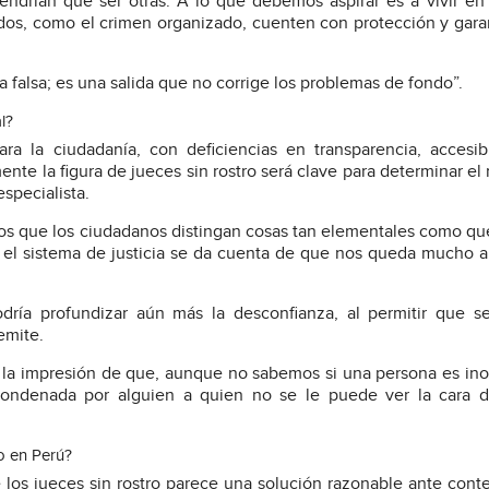
endrían que ser otras. A lo que debemos aspirar es a vivir en
dos, como el crimen organizado, cuenten con protección y gara
a falsa; es una salida que no corrige los problemas de fondo”.
l?
ra la ciudadanía, con deficiencias en transparencia, accesib
nte la figura de jueces sin rostro será clave para determinar el 
especialista.
mos que los ciudadanos distingan cosas tan elementales como q
n el sistema de justicia se da cuenta de que nos queda mucho a
odría profundizar aún más la desconfianza, al permitir que s
emite.
o la impresión de que, aunque no sabemos si una persona es in
ondenada por alguien a quien no se le puede ver la cara di
o en Perú?
 los jueces sin rostro parece una solución razonable ante cont