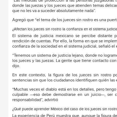
“Las medidas de protección a las personas juzgadoras t
donde las juezas y los jueces que atienden temas delica
que no les va a suceder absolutamente nada”.
Agregó que “el tema de los jueces sin rostro es una puert
¿Afectan los jueces sin rostro la confianza en el sistema judicia
El sistema de justicia mexicano se percibe distante pa
rendición de cuentas. Por ello, la forma en que se impleme
confianza de la sociedad en el sistema judicial, señaló el 
“Tenemos un sistema de justicia lejano, donde no logra
los jueces y las juezas. La gente que tiene contacto co
dijo.
En este contexto, la figura de los jueces sin rostro p
sentencias sin que los ciudadanos identifiquen quién las 
“Muchas veces el diablo está en los detalles, pero teng
culpable —eso debe demostrarse en un juicio—, ser c
responsabilidad”, advirtió
¿Qué puede aprender México del caso de los jueces sin rostr
La experiencia de Perú muestra que, aunque la figura de