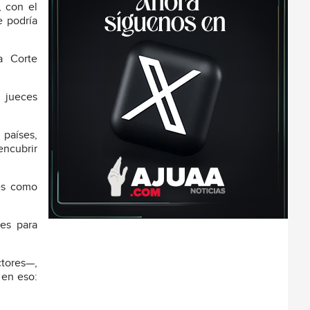
, con el
e podría
la Corte
s jueces
 países,
encubrir
ses como
les para
ctores—,
 en eso: