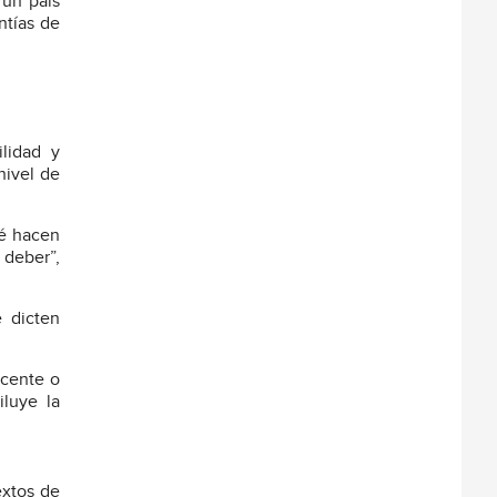
 un país
ntías de
ilidad y
nivel de
ué hacen
 deber”,
e dicten
ocente o
luye la
extos de