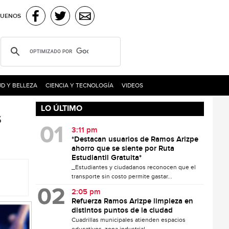
GUENOS
D Y BELLEZA
CIENCIA Y TECNOLOGÍA
VIDEOS
LO ÚLTIMO
s
3:11 pm
*Destacan usuarios de Ramos Arizpe
ahorro que se siente por Ruta
Estudiantil Gratuita*
_Estudiantes y ciudadanos reconocen que el
transporte sin costo permite gastar...
2:05 pm
Refuerza Ramos Arizpe limpieza en
distintos puntos de la ciudad
Cuadrillas municipales atienden espacios