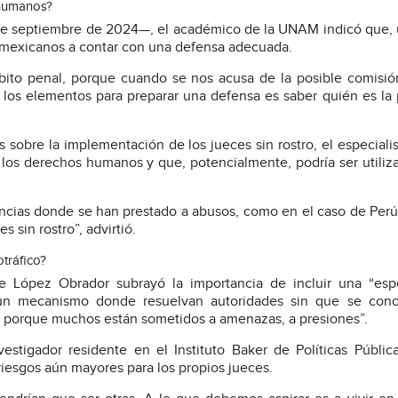
 humanos?
11 de septiembre de 2024—, el académico de la UNAM indicó que,
s mexicanos a contar con una defensa adecuada.
bito penal, porque cuando se nos acusa de la posible comisi
de los elementos para preparar una defensa es saber quién es la
sobre la implementación de los jueces sin rostro, el especialis
los derechos humanos y que, potencialmente, podría ser utiliz
ncias donde se han prestado a abusos, como en el caso de Perú
 sin rostro”, advirtió.
otráfico?
te López Obrador subrayó la importancia de incluir una “esp
e “un mecanismo donde resuelvan autoridades sin que se cono
, porque muchos están sometidos a amenazas, a presiones”.
estigador residente en el Instituto Baker de Políticas Públic
riesgos aún mayores para los propios jueces.