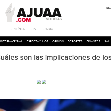
SI
·EN LÍNEA. ·T.V. ·RADIO
INTERNACIONAL
ESPECTÁCULOS
OPINIÓN
DEPORTES
FINANZAS
SALU
uáles son las implicaciones de lo