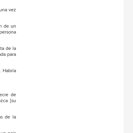
 una vez
ón de un
 persona
ta de la
ada para
. Habría
ecie de
zca [su
as de la