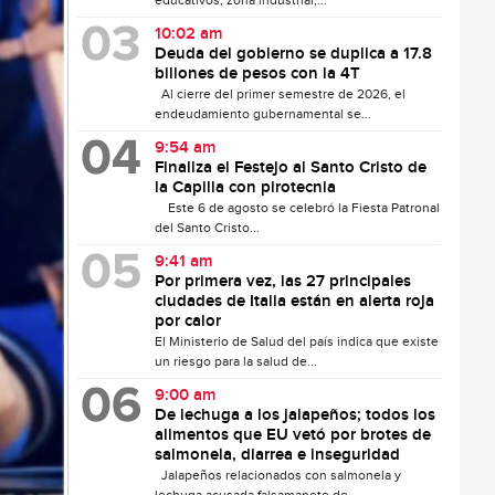
educativos, zona industrial,...
10:02 am
Deuda del gobierno se duplica a 17.8
billones de pesos con la 4T
Al cierre del primer semestre de 2026, el
endeudamiento gubernamental se...
9:54 am
Finaliza el Festejo al Santo Cristo de
la Capilla con pirotecnia
Este 6 de agosto se celebró la Fiesta Patronal
del Santo Cristo...
9:41 am
Por primera vez, las 27 principales
ciudades de Italia están en alerta roja
por calor
El Ministerio de Salud del país indica que existe
un riesgo para la salud de...
9:00 am
De lechuga a los jalapeños; todos los
alimentos que EU vetó por brotes de
salmonela, diarrea e inseguridad
Jalapeños relacionados con salmonela y