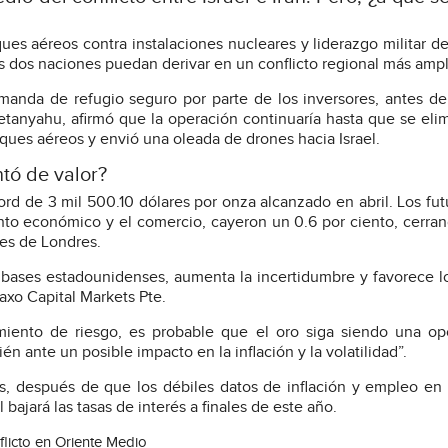
ues aéreos contra instalaciones nucleares y liderazgo militar de 
s dos naciones puedan derivar en un conflicto regional más ampl
demanda de refugio seguro por parte de los inversores, antes de
Netanyahu, afirmó que la operación continuaría hasta que se elim
aques aéreos y envió una oleada de drones hacia Israel.
tó de valor?
ord de 3 mil 500.10 dólares por onza alcanzado en abril. Los fut
iento económico y el comercio, cayeron un 0.6 por ciento, cerra
les de Londres.
a bases estadounidenses, aumenta la incertidumbre y favorece lo
axo Capital Markets Pte.
imiento de riesgo, es probable que el oro siga siendo una o
én ante un posible impacto en la inflación y la volatilidad”.
s, después de que los débiles datos de inflación y empleo en
ajará las tasas de interés a finales de este año.
flicto en Oriente Medio