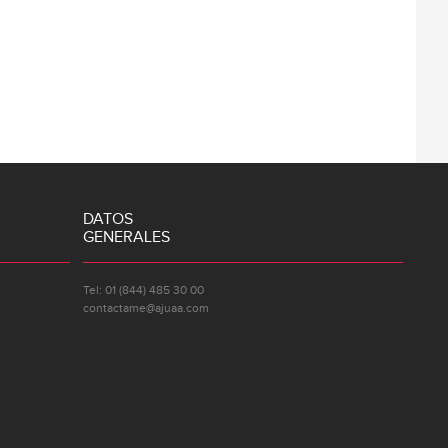
DATOS
GENERALES
Tel: 01 (844) 485 30 00
contactame@ajuaa.com