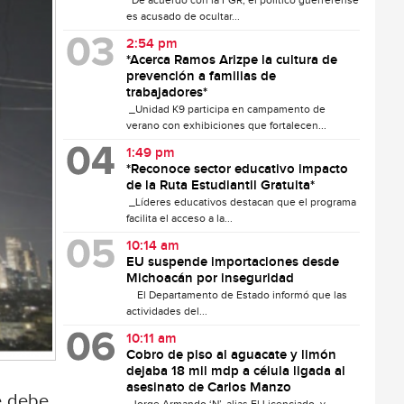
De acuerdo con la FGR, el político guerrerense
es acusado de ocultar...
2:54 pm
*Acerca Ramos Arizpe la cultura de
prevención a familias de
trabajadores*
_Unidad K9 participa en campamento de
verano con exhibiciones que fortalecen...
1:49 pm
*Reconoce sector educativo impacto
de la Ruta Estudiantil Gratuita*
_Líderes educativos destacan que el programa
facilita el acceso a la...
10:14 am
EU suspende importaciones desde
Michoacán por inseguridad
El Departamento de Estado informó que las
actividades del...
10:11 am
Cobro de piso al aguacate y limón
dejaba 18 mil mdp a célula ligada al
asesinato de Carlos Manzo
se debe