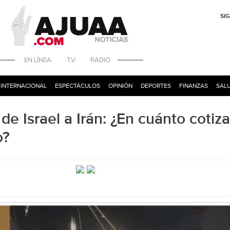
SI
·EN LÍNEA. ·T.V. ·RADIO
INTERNACIONAL
ESPECTÁCULOS
OPINIÓN
DEPORTES
FINANZAS
SALU
de Israel a Irán: ¿En cuánto cotiza
o?