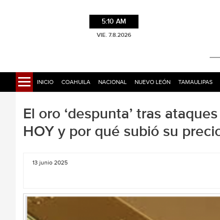
5:10 AM
VIE. 7.8.2026
INICIO
COAHUILA
NACIONAL
NUEVO LEÓN
TAMAULIPAS
El oro ‘despunta’ tras ataques 
HOY y por qué subió su preci
13 junio 2025