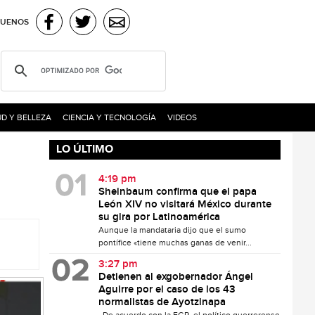
GUENOS
D Y BELLEZA
CIENCIA Y TECNOLOGÍA
VIDEOS
LO ÚLTIMO
4:19 pm
Sheinbaum confirma que el papa
León XIV no visitará México durante
su gira por Latinoamérica
Aunque la mandataria dijo que el sumo
pontífice «tiene muchas ganas de venir...
3:27 pm
Detienen al exgobernador Ángel
Aguirre por el caso de los 43
normalistas de Ayotzinapa