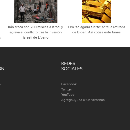
Irán ataca con 200 misiles a Israel y
Oro ‘se agarra fuerte’ ante la retirada
agrava el conflicto tras la invasión
de Biden: Así cotiza este lunes
s
israelí de Líbano
REDES
ÓN
SOCIALES
a
Facebook
Twitter
YouTube
Agrega Ajuaa a tus favoritos