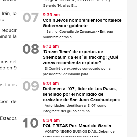
Jorge Armando ‘N’, alias El Licenciado, y
Gerardo ‘N’, alias El...
Irán, lo
9:39 am
io.
Con nuevos nombramientos fortalece
Gobernador gabinete
 reducir
Saltillo, Coahuila de Zaragoza.- • Entrega
inara la
nombramientos a...
9:12 am
‘Dream Team’ de expertos de
Sheinbaum da el sí al fracking: ¿Qué
uros del
zonas recomienda explotar?
ndo en 9
El Comité de expertos convocado por la
presidenta Sheinbaum para...
9:01 am
s flujos
Detienen al ‘07′, líder de Los Rusos,
señalado por el homicidio del
exalcalde de San Juan Cacahuatepec
pción de
Autoridades identifican a ‘El 07’ como
integrante del grupo criminal...
 Estados
8:34 am
POLITRIZAS Por: Mauricio García
VÓMITO NEGRO BUENOS DÍAS…Deben de