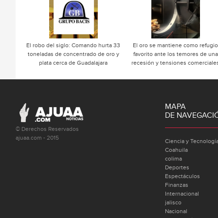
El robo del siglo: Comando hurta 33
El oro se mantiene como refugio
toneladas de concentrado de oro y
favorito ante los temores de una
plata cerca de Guadalajara
recesión y tensiones comerciale
MAPA
DE NAVEGACI
© Derechos Reservados
ajuaa.com - 2015
Ciencia y Tecnologí
Coahuila
colima
Deportes
Espectáculos
Finanzas
Internacional
jalisco
Nacional