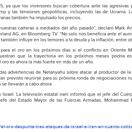
 ya que los inversores buscan cobertura ante las agresivas p
p y las tensiones geopolíticas, incluyendo las de Ucrania. L
ranas también ha impulsado los precios.
nuestras carteras a mediados del año pasado”, declaró Mark A
erland AG, en Bloomberg TV. “No solo nos beneficia ante el au
ambién influye en los temores a la deuda y la inflación, entre ot
ara el oro en los próximos días si el conflicto en Oriente 
uestran que la trayectoria en los próximos meses podría es
l oro es ahora la más fuerte en más de un año.
eradas advertencias de Netanyahu sobre atacar al productor de l
nían previsto reunirse para su próxima ronda de negociaciones n
 se llevarán a cabo ahora.
Israel. La televisión estatal iraní informó que el jefe del Cuer
el jefe del Estado Mayor de las Fuerzas Armadas, Mohammad B
l-oro-despunta-tras-ataques-de-israel-a-iran-en-cuanto-cotiz