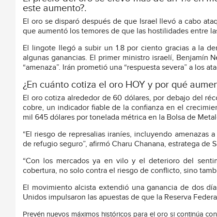
este aumento?.
El oro se disparó después de que Israel llevó a cabo ataq
que aumentó los temores de que las hostilidades entre la
El lingote llegó a subir un 1.8 por ciento gracias a la 
algunas ganancias. El primer ministro israelí, Benjamín 
“amenaza”. Irán prometió una “respuesta severa” a los at
¿En cuánto cotiza el oro HOY y por qué aumen
El oro cotiza alrededor de 60 dólares, por debajo del réc
cobre, un indicador fiable de la confianza en el crecim
mil 645 dólares por tonelada métrica en la Bolsa de Meta
“El riesgo de represalias iraníes, incluyendo amenazas 
de refugio seguro”, afirmó Charu Chanana, estratega de S
“Con los mercados ya en vilo y el deterioro del sent
cobertura, no solo contra el riesgo de conflicto, sino tambi
El movimiento alcista extendió una ganancia de dos día
Unidos impulsaron las apuestas de que la Reserva Federal b
Prevén nuevos máximos históricos para el oro si continúa con