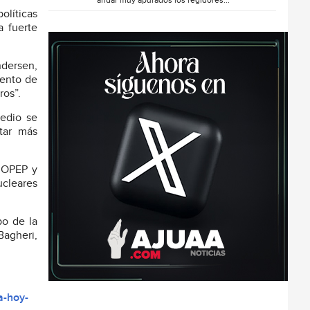
andar muy apurados los regidores...
olíticas
a fuerte
ndersen,
mento de
ros”.
Medio se
tar más
a OPEP y
ucleares
po de la
agheri,
a-hoy-