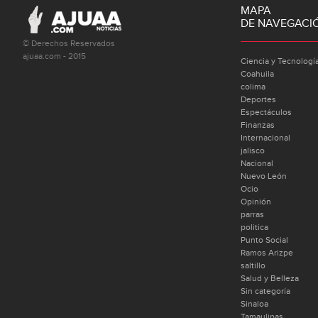
MAPA
DE NAVEGACI
© Derechos Reservados
ajuaa.com - 2015
Ciencia y Tecnologí
Coahuila
colima
Deportes
Espectáculos
Finanzas
Internacional
jalisco
Nacional
Nuevo León
Ocio
Opinión
parras
politica
Punto Social
Ramos Arizpe
saltillo
Salud y Belleza
Sin categoría
Sinaloa
Tamaulipas