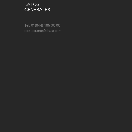
DATOS
GENERALES
Tel: 01 (844) 485 30 00
contactame@ajuaa.com