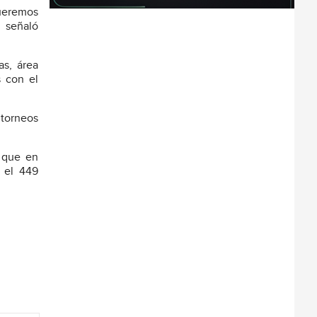
Queremos
, señaló
as, área
s con el
 torneos
o que en
r el 449