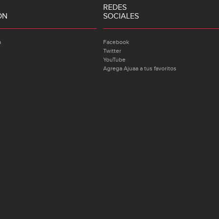
REDES
ÓN
SOCIALES
a
Facebook
Twitter
YouTube
Agrega Ajuaa a tus favoritos