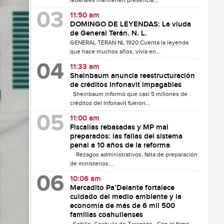
federales mantienen presencia...
11:50 am
DOMINGO DE LEYENDAS: La viuda
de General Terán. N. L.
GENERAL TERAN NL 1920 Cuenta la leyenda
que hace muchos años, vivía en...
11:33 am
Sheinbaum anuncia reestructuración
de créditos Infonavit impagables
Sheinbaum informó que casi 5 millones de
créditos del Infonavit fueron...
11:00 am
Fiscalías rebasadas y MP mal
preparados: las fallas del sistema
penal a 10 años de la reforma
Rezagos administrativos, falta de preparación
de ministerios...
10:06 am
Mercadito Pa’Delante fortalece
cuidado del medio ambiente y la
economía de más de 6 mil 500
familias coahuilenses