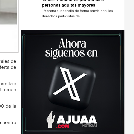
‘Grace’ Palomares por burlas a
personas adultas mayores
Morena suspendió de forma provisional los
derechos partidistas de...
miles de
ferta de
rrollará
l torneo
00 de la
ncuentro