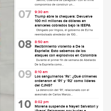
Saltillo, Coahuila de Zaragoza.- Con el firme
compromiso de construir un...
9:30 am
Trump abre la chequera: Devuelve
100 mil millones de dólares en
aranceles cobrados bajo la IEEPA
Obligado por litigios, el gobierno de EU ha
reembolsado alrededor de 100...
8:50 am
Recibimiento violento a De la
Espriella: Esto sabemos de los
ataques con explosivos en Colombia
Durante el primer fin de semana de Abelardo
De la Espriella como...
8:10 am
Los sanguinarios ‘Rs’: ¿Qué crímenes
ordenaron el ‘R1′ y ‘R2′ como líderes
del CJNG?
La detención del ‘R1’, relacionado con el
asesinato de Carlos Manzo...
8:02 pm
Morena suspende a Nayeli Salvatori y