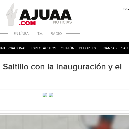
SI
·EN LÍNEA. ·T.V. ·RADIO
INTERNACIONAL
ESPECTÁCULOS
OPINIÓN
DEPORTES
FINANZAS
SALU
Saltillo con la inauguración y el