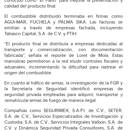
conocido como “El Patio” para mejorar la presentación y
calidad del producto final.
El combustible distribuido terminaba en firmas como
AGUI-MAR, FUCHELA y PALMA SIKA. Las facturas se
emitían a través de empresas fachada, incluyendo
Tabasco Capital, S.A. de C.V. y PTIH.
“El producto final se distribuía a empresas dedicadas al
transporte y comercialización, con documentación
fabricada”, señala el reporte de Loret de Mola. Estas
maniobras permitieron a la red eludir controles fiscales y
aduanales, incrementando la dificultad para rastrear el
origen del combustible.
En cuanto al tráfico de armas, la investigación de la FGR y
la Secretaría de Seguridad identificó empresas de
seguridad privada empleadas para adquirir, transportar y
rematricular
armas de fuego de manera ilegal.
Compañías como SEGURIMEX, S.A.P.I. de C.V., SETER,
S.A. de C.V., Servicios Especializados de Investigación y
Custodia, S.A. de C.V., Servicios Integrales Valbon, S.A. de
C.V. y Dinámica Seguridad Privada Consultores, S.A. de