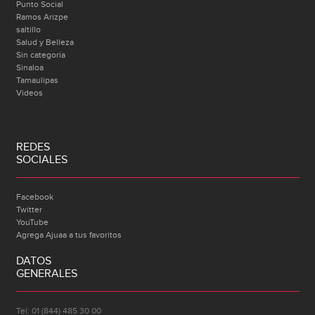
Punto Social
Ramos Arizpe
saltillo
Salud y Belleza
Sin categoría
Sinaloa
Tamaulipas
Videos
REDES
SOCIALES
Facebook
Twitter
YouTube
Agrega Ajuaa a tus favoritos
DATOS
GENERALES
Tel: 01 (844) 485 30 00