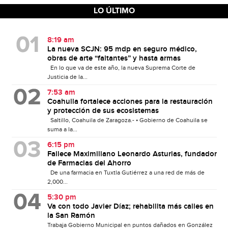
LO ÚLTIMO
8:19 am
La nueva SCJN: 95 mdp en seguro médico,
obras de arte “faltantes” y hasta armas
En lo que va de este año, la nueva Suprema Corte de
Justicia de la...
7:53 am
Coahuila fortalece acciones para la restauración
y protección de sus ecosistemas
Saltillo, Coahuila de Zaragoza.- • Gobierno de Coahuila se
suma a la...
6:15 pm
Fallece Maximiliano Leonardo Asturias, fundador
de Farmacias del Ahorro
De una farmacia en Tuxtla Gutiérrez a una red de más de
2,000...
5:30 pm
Va con todo Javier Díaz; rehabilita más calles en
la San Ramón
Trabaja Gobierno Municipal en puntos dañados en González