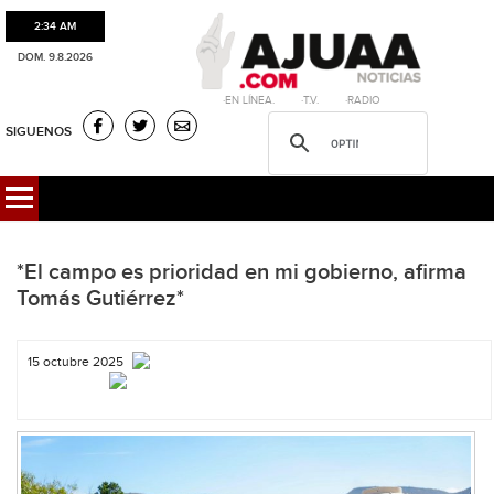
2:34 AM
DOM. 9.8.2026
·EN LÍNEA. ·T.V. ·RADIO
SIGUENOS
*El campo es prioridad en mi gobierno, afirma
Tomás Gutiérrez*
15 octubre 2025