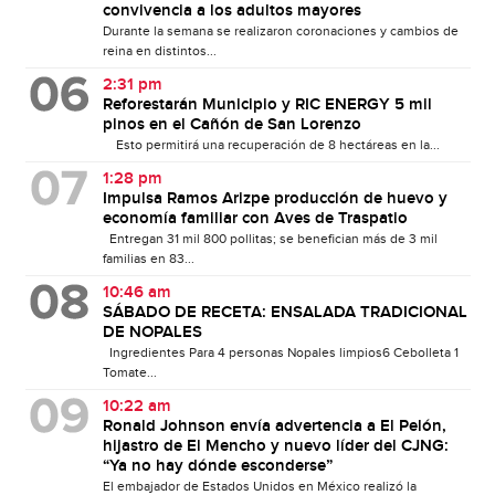
convivencia a los adultos mayores
Durante la semana se realizaron coronaciones y cambios de
reina en distintos...
2:31 pm
Reforestarán Municipio y RIC ENERGY 5 mil
pinos en el Cañón de San Lorenzo
Esto permitirá una recuperación de 8 hectáreas en la...
1:28 pm
Impulsa Ramos Arizpe producción de huevo y
economía familiar con Aves de Traspatio
Entregan 31 mil 800 pollitas; se benefician más de 3 mil
familias en 83...
10:46 am
SÁBADO DE RECETA: ENSALADA TRADICIONAL
DE NOPALES
Ingredientes Para 4 personas Nopales limpios6 Cebolleta 1
Tomate...
10:22 am
Ronald Johnson envía advertencia a El Pelón,
hijastro de El Mencho y nuevo líder del CJNG:
“Ya no hay dónde esconderse”
El embajador de Estados Unidos en México realizó la