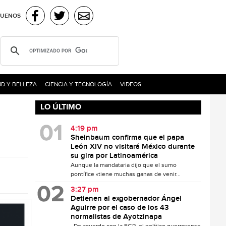
GUENOS
D Y BELLEZA
CIENCIA Y TECNOLOGÍA
VIDEOS
LO ÚLTIMO
4:19 pm
Sheinbaum confirma que el papa
León XIV no visitará México durante
su gira por Latinoamérica
Aunque la mandataria dijo que el sumo
pontífice «tiene muchas ganas de venir...
3:27 pm
Detienen al exgobernador Ángel
Aguirre por el caso de los 43
normalistas de Ayotzinapa