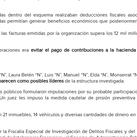
adas dentro del esquema realizaban deducciones fiscales aso
adas permitían generar beneficios económicos que posteriorme
las facturas emitidas por la organización supera los 12 mil mil
peraciones era
evitar el pago de contribuciones a la hacienda
”, Laura Belén “N”, Luis “N”, Manuel “N”, Elda “N”, Monserrat “N”
aparecen como posibles líderes
de la estructura investigada.
ios públicos formularon imputaciones por su probable participaci
 Un juez les impuso la medida cautelar de prisión preventiva 
n 21 inmuebles, 14 vehículos y diversas cantidades de dinero en
 la Fiscalía Especial de Investigación de Delitos Fiscales y del