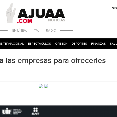
SI
·EN LÍNEA. ·T.V. ·RADIO
INTERNACIONAL
ESPECTÁCULOS
OPINIÓN
DEPORTES
FINANZAS
SALU
 a las empresas para ofrecerles