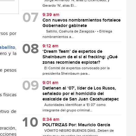
Jorge Armando ‘N’, alias El Licenciado, y
Gerardo ‘N’, alias El...
9:39 am
Con nuevos nombramientos fortalece
Gobernador gabinete
Saltillo, Coahuila de Zaragoza.- • Entrega
ursos por
nombramientos a...
9:12 am
aballito
,
‘Dream Team’ de expertos de
ero y la
Sheinbaum da el sí al fracking: ¿Qué
zonas recomienda explotar?
El Comité de expertos convocado por la
de pesos
presidenta Sheinbaum para...
9:01 am
Detienen al ‘07′, líder de Los Rusos,
señalado por el homicidio del
 físicas
exalcalde de San Juan Cacahuatepec
Autoridades identifican a ‘El 07’ como
integrante del grupo criminal...
etivo de
8:34 am
POLITRIZAS Por: Mauricio García
eración,
VÓMITO NEGRO BUENOS DÍAS…Deben de
acciones