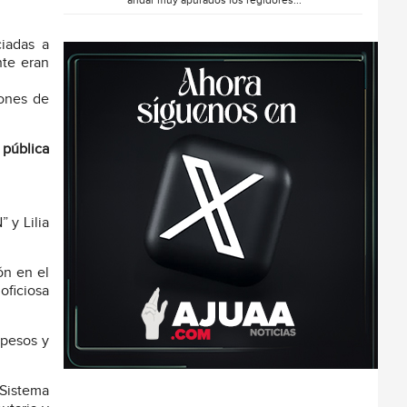
andar muy apurados los regidores...
ciadas a
nte eran
lones de
 pública
 y Lilia
ón en el
oficiosa
 pesos y
 Sistema