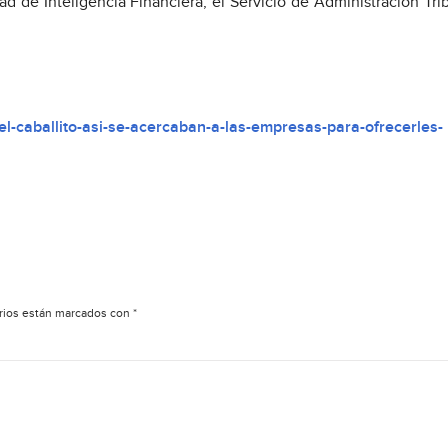
ad de Inteligencia Financiera, el Servicio de Administración Trib
l-caballito-asi-se-acercaban-a-las-empresas-para-ofrecerles-
rios están marcados con
*