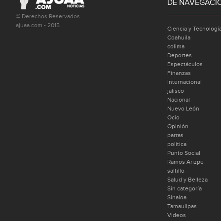
DE NAVEGACI
© Derechos Reservados
ajuaa.com - 2015
Ciencia y Tecnologí
Coahuila
colima
Deportes
Espectáculos
Finanzas
Internacional
jalisco
Nacional
Nuevo León
Ocio
Opinión
parras
politica
Punto Social
Ramos Arizpe
saltillo
Salud y Belleza
Sin categoría
Sinaloa
Tamaulipas
Videos