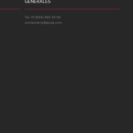
GENERALES
Tel: 01 (844) 485 30 00
contactame@ajuaa.com