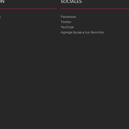
ÓN
SOCIALES
a
Facebook
Twitter
YouTube
Agrega Ajuaa a tus favoritos