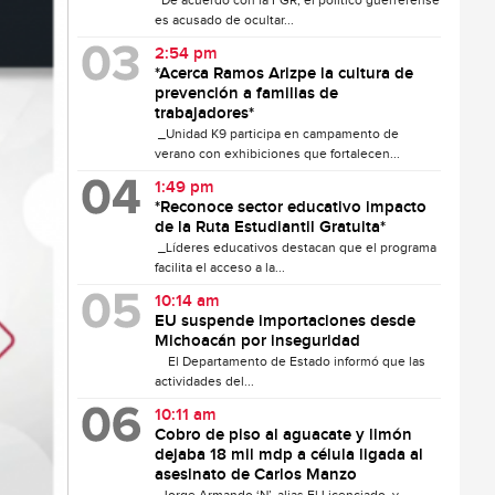
De acuerdo con la FGR, el político guerrerense
es acusado de ocultar...
2:54 pm
*Acerca Ramos Arizpe la cultura de
prevención a familias de
trabajadores*
_Unidad K9 participa en campamento de
verano con exhibiciones que fortalecen...
1:49 pm
*Reconoce sector educativo impacto
de la Ruta Estudiantil Gratuita*
_Líderes educativos destacan que el programa
facilita el acceso a la...
10:14 am
EU suspende importaciones desde
Michoacán por inseguridad
El Departamento de Estado informó que las
actividades del...
10:11 am
Cobro de piso al aguacate y limón
dejaba 18 mil mdp a célula ligada al
asesinato de Carlos Manzo