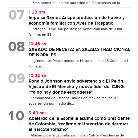
Esto permitirá una recuperación de 8 hectáreas en la...
1:28 pm
Impulsa Ramos Arizpe producción de huevo y
economía familiar con Aves de Traspatio
Entregan 31 mil 800 pollitas; se benefician más de 3 mil
familias en 83...
10:46 am
SÁBADO DE RECETA: ENSALADA TRADICIONAL
DE NOPALES
Ingredientes Para 4 personas Nopales limpios6 Cebolleta 1
Tomate...
10:22 am
Ronald Johnson envía advertencia a El Pelón,
hijastro de El Mencho y nuevo líder del CJNG:
“Ya no hay dónde esconderse”
El embajador de Estados Unidos en México realizó la
advertencia por medio de...
9:49 am
Abelardo de la Espriella asume como presidente
de Colombia: ‘reafirmo mi intención de derrotar
al narcoterrorismo’
Abelardo de la Espriella asumió en Cali la Presidencia de