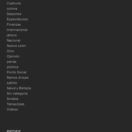
Coahuila
colima
Deportes
Espectáculos
Finanzas
Internacional
jalisco
Nacional
Nuevo León
Ocio
Opinión
parras
politica
Punto Social
Ramos Arizpe
saltillo
Salud y Belleza
Sin categoría
Sinaloa
Tamaulipas
Videos