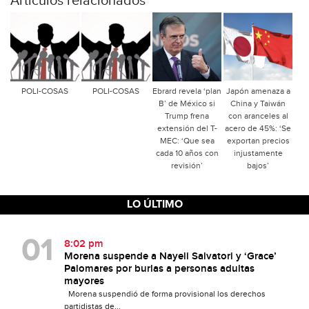
Articulos relacionados
POLI-COSAS
POLI-COSAS
Ebrard revela ‘plan
Japón amenaza a
B’ de México si
China y Taiwán
Trump frena
con aranceles al
extensión del T-
acero de 45%: ‘Se
MEC: ‘Que sea
exportan precios
cada 10 años con
injustamente
revisión’
bajos’
LO ÚLTIMO
8:02 pm
Morena suspende a Nayeli Salvatori y ‘Grace’
Palomares por burlas a personas adultas
mayores
Morena suspendió de forma provisional los derechos
partidistas de...