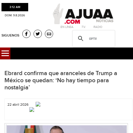
3:12 AM
DOM. 9.8.2026
·EN LÍNEA. ·T.V. ·RADIO
SIGUENOS
Ebrard confirma que aranceles de Trump a
México se quedan: ‘No hay tiempo para
nostalgia’
22 abril 2026