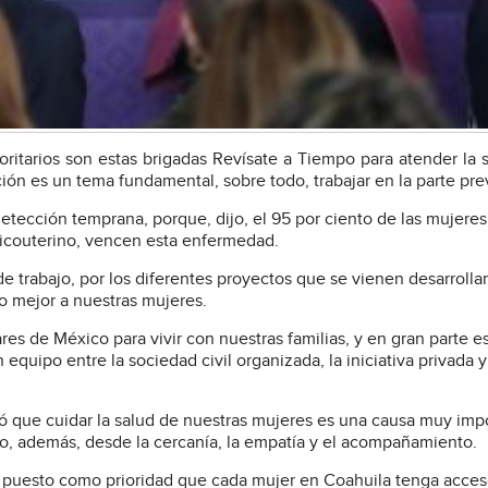
itarios son estas brigadas Revísate a Tiempo para atender la 
ción es un tema fundamental, sobre todo, trabajar en la parte pre
etección temprana, porque, dijo, el 95 por ciento de las mujere
icouterino, vencen esta enfermedad.
de trabajo, por los diferentes proyectos que se vienen desarrolla
do mejor a nuestras mujeres.
res de México para vivir con nuestras familias, y en gran parte e
quipo entre la sociedad civil organizada, la iniciativa privada y
tó que cuidar la salud de nuestras mujeres es una causa muy imp
no, además, desde la cercanía, la empatía y el acompañamiento.
puesto como prioridad que cada mujer en Coahuila tenga acceso