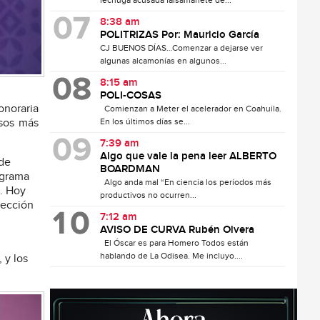
lechuga acusada falsamanete de...
8:38 am
POLITRIZAS Por: Mauricio García
CJ BUENOS DÍAS…Comenzar a dejarse ver
algunas alcamonías en algunos...
8:15 am
POLI-COSAS
onoraria
Comienzan a Meter el acelerador en Coahuila.
isos más
En los últimos días se...
7:39 am
Algo que vale la pena leer ALBERTO
 de
BOARDMAN
ograma
Algo anda mal “En ciencia los períodos más
o. Hoy
productivos no ocurren...
tección
7:12 am
AVISO DE CURVA Rubén Olvera
El Óscar es para Homero Todos están
hablando de La Odisea. Me incluyo....
 y los