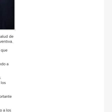
salud de
ventiva.
s que
ndo a
s
 los
ortante
 a los