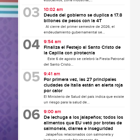
educativos, zona industrial,...
10:02 am
Deuda del gobierno se duplica a 17.8
billones de pesos con la 4T
Al cierre del primer semestre de 2026, el
endeudamiento gubernamental se...
9:54 am
Finaliza el Festejo al Santo Cristo de
la Capilla con pirotecnia
Este 6 de agosto se celebró la Fiesta Patronal
del Santo Cristo...
9:41 am
Por primera vez, las 27 principales
ciudades de Italia están en alerta roja
por calor
El Ministerio de Salud del país indica que existe
un riesgo para la salud de...
9:00 am
De lechuga a los jalapeños; todos los
alimentos que EU vetó por brotes de
salmonela, diarrea e inseguridad
Jalapeños relacionados con salmonela y