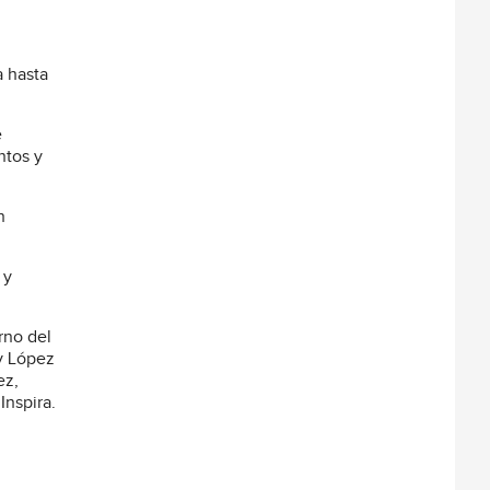
a hasta
e
ntos y
n
 y
rno del
ly López
ez,
Inspira.