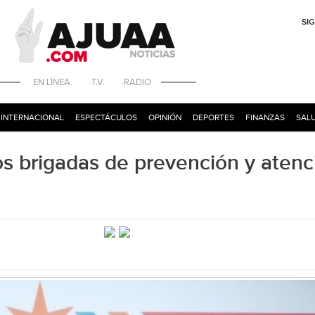
SI
·EN LÍNEA. ·T.V. ·RADIO
INTERNACIONAL
ESPECTÁCULOS
OPINIÓN
DEPORTES
FINANZAS
SALU
os brigadas de prevención y atenc