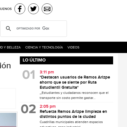
GUENOS
D Y BELLEZA
CIENCIA Y TECNOLOGÍA
VIDEOS
LO ÚLTIMO
ión
3:11 pm
*Destacan usuarios de Ramos Arizpe
ahorro que se siente por Ruta
Estudiantil Gratuita*
_Estudiantes y ciudadanos reconocen que el
transporte sin costo permite gastar...
2:05 pm
Refuerza Ramos Arizpe limpieza en
distintos puntos de la ciudad
Cuadrillas municipales atienden espacios