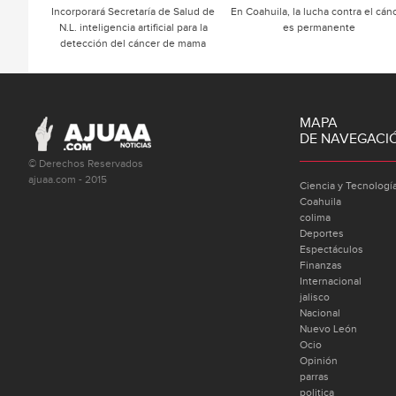
Incorporará Secretaría de Salud de
En Coahuila, la lucha contra el cán
N.L. inteligencia artificial para la
es permanente
detección del cáncer de mama
MAPA
DE NAVEGACI
© Derechos Reservados
ajuaa.com - 2015
Ciencia y Tecnologí
Coahuila
colima
Deportes
Espectáculos
Finanzas
Internacional
jalisco
Nacional
Nuevo León
Ocio
Opinión
parras
politica