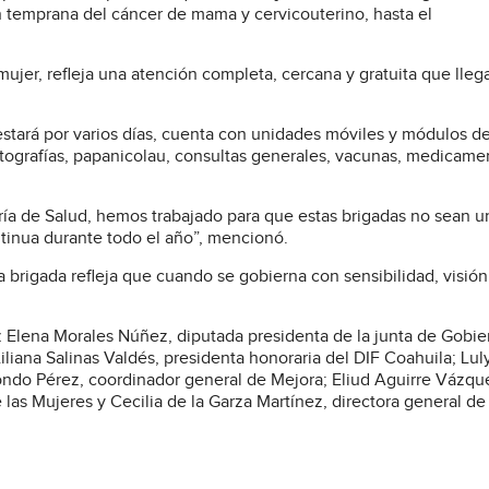
ón temprana del cáncer de mama y cervicouterino, hasta el
 mujer, refleja una atención completa, cercana y gratuita que lleg
 estará por varios días, cuenta con unidades móviles y módulos d
ografías, papanicolau, consultas generales, vacunas, medicame
ría de Salud, hemos trabajado para que estas brigadas no sean u
ntinua durante todo el año”, mencionó.
a brigada refleja que cuando se gobierna con sensibilidad, visión
.
Elena Morales Núñez, diputada presidenta de la junta de Gobie
liana Salinas Valdés, presidenta honoraria del DIF Coahuila; Lu
izondo Pérez, coordinador general de Mejora; Eliud Aguirre Vázqu
las Mujeres y Cecilia de la Garza Martínez, directora general de 