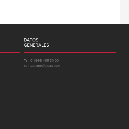
DATOS
GENERALES
Tel: 01 (844) 485 30 00
contactame@ajuaa.com