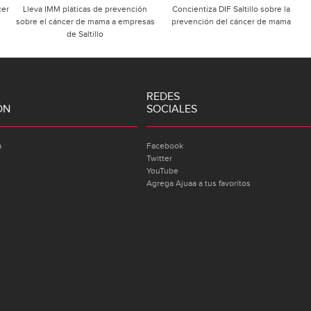
cer
Lleva IMM pláticas de prevención
Concientiza DIF Saltillo sobre la
sobre el cáncer de mama a empresas
prevención del cáncer de mama
de Saltillo
REDES
ÓN
SOCIALES
a
Facebook
Twitter
YouTube
Agrega Ajuaa a tus favoritos