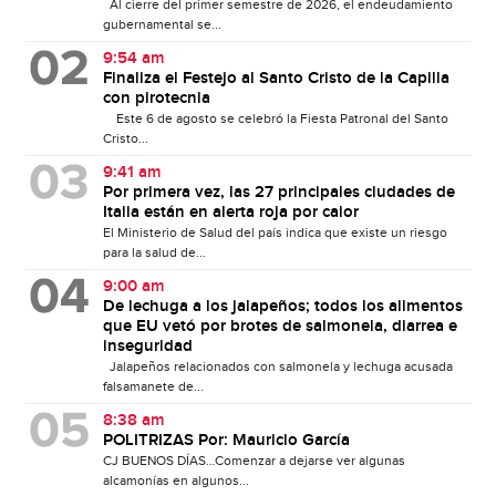
Al cierre del primer semestre de 2026, el endeudamiento
gubernamental se...
9:54 am
Finaliza el Festejo al Santo Cristo de la Capilla
con pirotecnia
Este 6 de agosto se celebró la Fiesta Patronal del Santo
Cristo...
9:41 am
Por primera vez, las 27 principales ciudades de
Italia están en alerta roja por calor
El Ministerio de Salud del país indica que existe un riesgo
para la salud de...
9:00 am
De lechuga a los jalapeños; todos los alimentos
que EU vetó por brotes de salmonela, diarrea e
inseguridad
Jalapeños relacionados con salmonela y lechuga acusada
falsamanete de...
8:38 am
POLITRIZAS Por: Mauricio García
CJ BUENOS DÍAS…Comenzar a dejarse ver algunas
alcamonías en algunos...