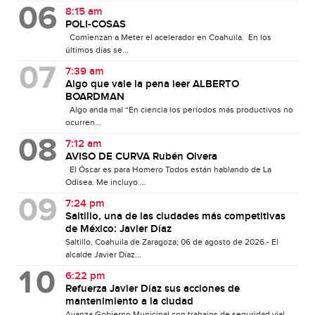
8:15 am
POLI-COSAS
Comienzan a Meter el acelerador en Coahuila. En los
últimos días se...
7:39 am
Algo que vale la pena leer ALBERTO
BOARDMAN
Algo anda mal “En ciencia los períodos más productivos no
ocurren...
7:12 am
AVISO DE CURVA Rubén Olvera
El Óscar es para Homero Todos están hablando de La
Odisea. Me incluyo....
7:24 pm
Saltillo, una de las ciudades más competitivas
de México: Javier Díaz
Saltillo, Coahuila de Zaragoza; 06 de agosto de 2026.- El
alcalde Javier Díaz...
6:22 pm
Refuerza Javier Díaz sus acciones de
mantenimiento a la ciudad
Avanza Gobierno Municipal con trabajos de seguridad vial,