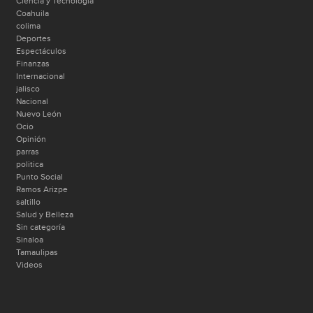
Ciencia y Tecnología
Coahuila
colima
Deportes
Espectáculos
Finanzas
Internacional
jalisco
Nacional
Nuevo León
Ocio
Opinión
parras
politica
Punto Social
Ramos Arizpe
saltillo
Salud y Belleza
Sin categoría
Sinaloa
Tamaulipas
Videos