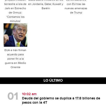
terrestre a isla de
en Jordania, Qatar, Kuwait y
con EU tras las
Jark en Estrecho
Baréin
nuevas amenazas
de Ormuz:
de Trump
‘Contamos los
minutos’
EUA e Irán firman
acuerdo para
poner fin a la
guerra en Medio
Oriente
LO ÚLTIMO
10:02 am
Deuda del gobierno se duplica a 17.8 billones de
pesos con la 4T