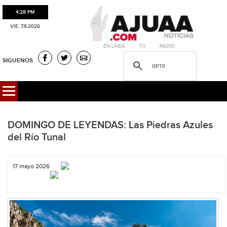
4:28 PM
VIE. 7.8.2026
·EN LÍNEA. ·T.V. ·RADIO
SIGUENOS
DOMINGO DE LEYENDAS: Las Piedras Azules
del Río Tunal
17 mayo 2026