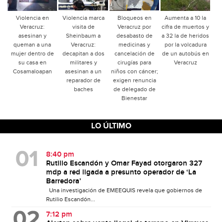
Violencia en
Violencia marca
Bloqueos en
Aumenta a 10 la
Veracruz:
visita de
Veracruz por
cifra de muertos y
asesinan y
Sheinbaum a
desabasto de
a 32 la de heridos
queman a una
Veracruz:
medicinas y
por la volcadura
mujer dentro de
decapitan a dos
cancelación de
de un autobús en
su casa en
militares y
cirugías para
Veracruz
Cosamaloapan
asesinan a un
niños con cáncer;
reparador de
exigen renuncia
baches
de delegado de
Bienestar
LO ÚLTIMO
8:40 pm
Rutilio Escandón y Omar Fayad otorgaron 327
mdp a red ligada a presunto operador de ‘La
Barredora’
Una investigación de EMEEQUIS revela que gobiernos de
Rutilio Escandón...
7:12 pm