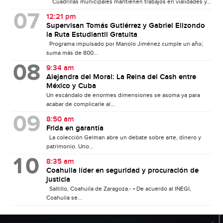
Cuadrillas municipales mantienen trabajos en vialidades y...
12:21 pm
Supervisan Tomás Gutiérrez y Gabriel Elizondo
la Ruta Estudiantil Gratuita
Programa impulsado por Manolo Jiménez cumple un año;
suma más de 800...
9:34 am
Alejandra del Moral: La Reina del Cash entre
México y Cuba
Un escándalo de enormes dimensiones se asoma ya para
acabar de complicarle al...
8:50 am
Frida en garantía
La colección Gelman abre un debate sobre arte, dinero y
patrimonio. Uno...
8:35 am
Coahuila líder en seguridad y procuración de
justicia
Saltillo, Coahuila de Zaragoza.- • De acuerdo al INEGI,
Coahuila se...