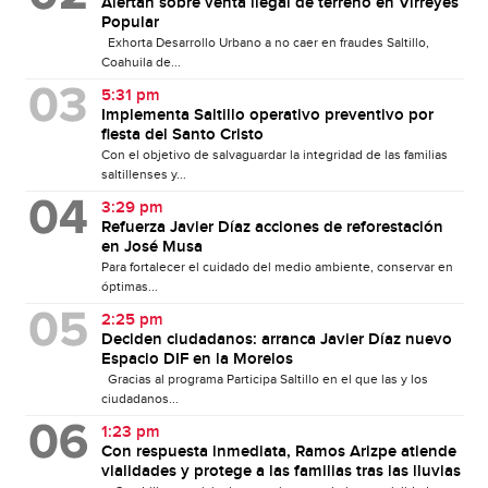
Alertan sobre venta ilegal de terreno en Virreyes
Popular
Exhorta Desarrollo Urbano a no caer en fraudes Saltillo,
Coahuila de...
5:31 pm
Implementa Saltillo operativo preventivo por
fiesta del Santo Cristo
Con el objetivo de salvaguardar la integridad de las familias
saltillenses y...
3:29 pm
Refuerza Javier Díaz acciones de reforestación
en José Musa
Para fortalecer el cuidado del medio ambiente, conservar en
óptimas...
2:25 pm
Deciden ciudadanos: arranca Javier Díaz nuevo
Espacio DIF en la Morelos
Gracias al programa Participa Saltillo en el que las y los
ciudadanos...
1:23 pm
Con respuesta inmediata, Ramos Arizpe atiende
vialidades y protege a las familias tras las lluvias