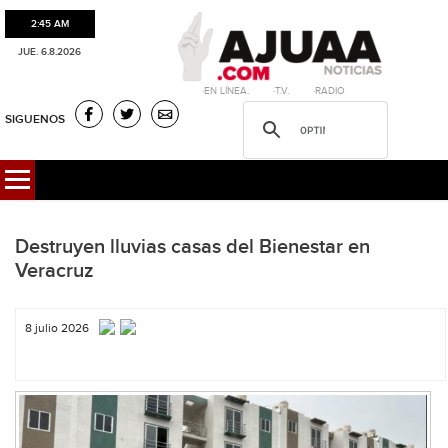
2:45 AM
JUE. 6.8.2026
·EN LÍNEA. ·T.V. ·RADIO
SIGUENOS
Destruyen lluvias casas del Bienestar en
Veracruz
8 julio 2026