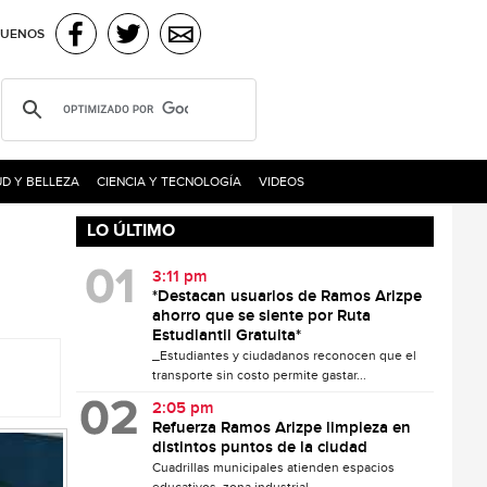
GUENOS
D Y BELLEZA
CIENCIA Y TECNOLOGÍA
VIDEOS
LO ÚLTIMO
3:11 pm
*Destacan usuarios de Ramos Arizpe
ahorro que se siente por Ruta
Estudiantil Gratuita*
_Estudiantes y ciudadanos reconocen que el
transporte sin costo permite gastar...
2:05 pm
Refuerza Ramos Arizpe limpieza en
distintos puntos de la ciudad
Cuadrillas municipales atienden espacios