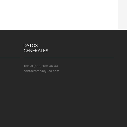
DATOS
GENERALES
Tel: 01 (844) 485 30 00
contactame@ajuaa.com