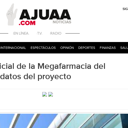
SI
·EN LÍNEA. ·T.V. ·RADIO
INTERNACIONAL
ESPECTÁCULOS
OPINIÓN
DEPORTES
FINANZAS
SALU
cial de la Megafarmacia del
 datos del proyecto