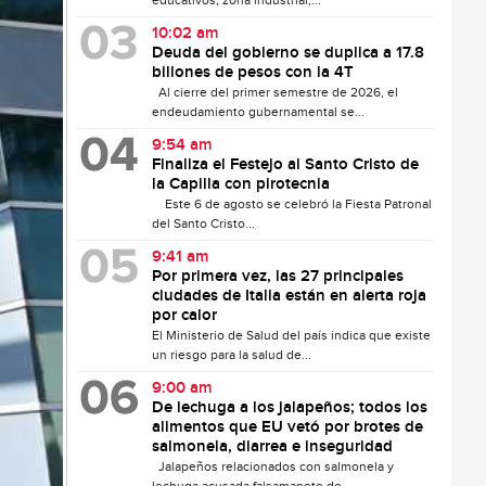
educativos, zona industrial,...
10:02 am
Deuda del gobierno se duplica a 17.8
billones de pesos con la 4T
Al cierre del primer semestre de 2026, el
endeudamiento gubernamental se...
9:54 am
Finaliza el Festejo al Santo Cristo de
la Capilla con pirotecnia
Este 6 de agosto se celebró la Fiesta Patronal
del Santo Cristo...
9:41 am
Por primera vez, las 27 principales
ciudades de Italia están en alerta roja
por calor
El Ministerio de Salud del país indica que existe
un riesgo para la salud de...
9:00 am
De lechuga a los jalapeños; todos los
alimentos que EU vetó por brotes de
salmonela, diarrea e inseguridad
Jalapeños relacionados con salmonela y