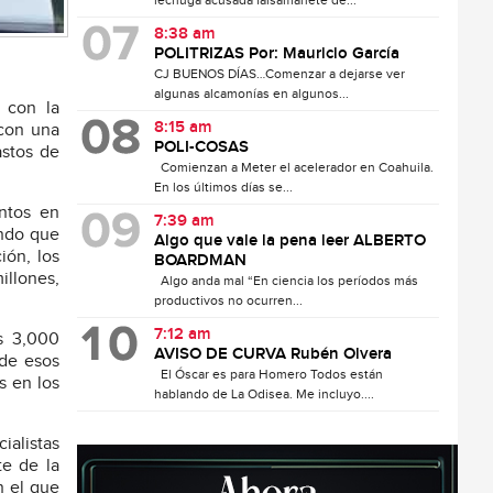
lechuga acusada falsamanete de...
8:38 am
POLITRIZAS Por: Mauricio García
CJ BUENOS DÍAS…Comenzar a dejarse ver
algunas alcamonías en algunos...
a con la
8:15 am
 con una
POLI-COSAS
astos de
Comienzan a Meter el acelerador en Coahuila.
En los últimos días se...
ntos en
7:39 am
ando que
Algo que vale la pena leer ALBERTO
ión, los
BOARDMAN
illones,
Algo anda mal “En ciencia los períodos más
productivos no ocurren...
7:12 am
os 3,000
AVISO DE CURVA Rubén Olvera
 de esos
El Óscar es para Homero Todos están
s en los
hablando de La Odisea. Me incluyo....
ialistas
te de la
n el que