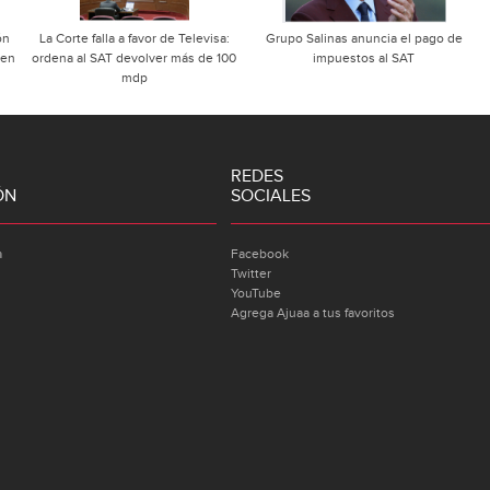
ón
La Corte falla a favor de Televisa:
Grupo Salinas anuncia el pago de
 en
ordena al SAT devolver más de 100
impuestos al SAT
mdp
REDES
ÓN
SOCIALES
a
Facebook
Twitter
YouTube
Agrega Ajuaa a tus favoritos