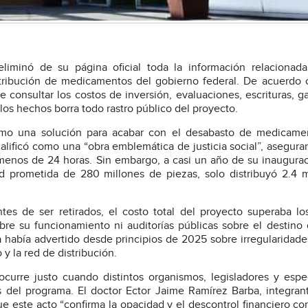
liminó de su página oficial toda la información relacionad
istribución de medicamentos del gobierno federal. De acuerdo
le consultar los costos de inversión, evaluaciones, escrituras, g
los hechos borra todo rastro público del proyecto.
omo una solución para acabar con el desabasto de medicame
lificó como una “obra emblemática de justicia social”, asegur
n menos de 24 horas. Sin embargo, a casi un año de su inaugurac
d prometida de 280 millones de piezas, solo distribuyó 2.4 m
tes de ser retirados, el costo total del proyecto superaba l
obre su funcionamiento ni auditorías públicas sobre el destino
a había advertido desde principios de 2025 sobre irregularidade
y la red de distribución.
curre justo cuando distintos organismos, legisladores y espec
s del programa. El doctor Ector Jaime Ramírez Barba, integran
 este acto “confirma la opacidad y el descontrol financiero co