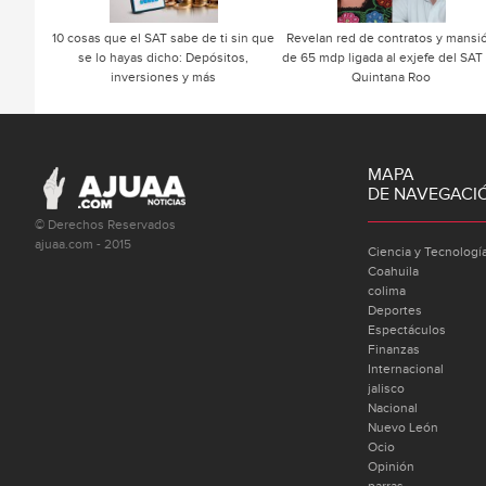
10 cosas que el SAT sabe de ti sin que
Revelan red de contratos y mansi
se lo hayas dicho: Depósitos,
de 65 mdp ligada al exjefe del SAT
inversiones y más
Quintana Roo
MAPA
DE NAVEGACI
© Derechos Reservados
ajuaa.com - 2015
Ciencia y Tecnologí
Coahuila
colima
Deportes
Espectáculos
Finanzas
Internacional
jalisco
Nacional
Nuevo León
Ocio
Opinión
parras