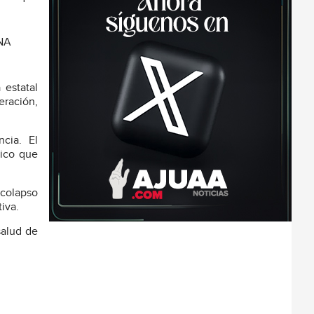
NA
 estatal
eración,
cia. El
tico que
 colapso
iva.
salud de