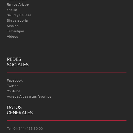
Ramos Arizpe
saltillo
Salud y Belleza
Sin categoría
Sinaloa
Tamaulipas
Videos
REDES
SOCIALES
Facebook
Twitter
YouTube
Agrega Ajuaa a tus favoritos
DATOS
GENERALES
Tel: 01 (844) 485 30 00