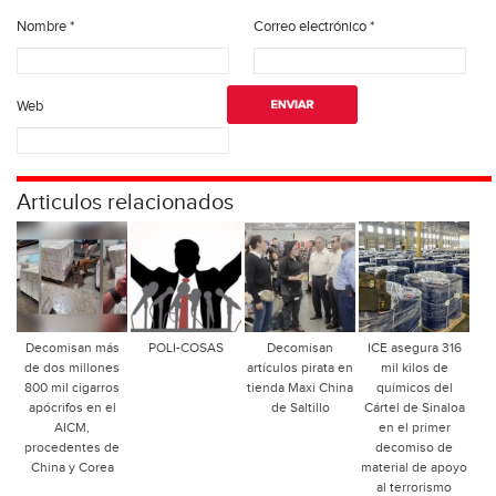
Nombre
*
Correo electrónico
*
Web
Articulos relacionados
Decomisan más
POLI-COSAS
Decomisan
ICE asegura 316
de dos millones
artículos pirata en
mil kilos de
800 mil cigarros
tienda Maxi China
químicos del
apócrifos en el
de Saltillo
Cártel de Sinaloa
AICM,
en el primer
procedentes de
decomiso de
China y Corea
material de apoyo
al terrorismo