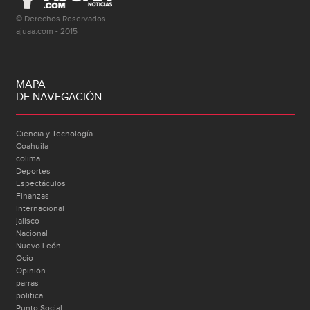
© Derechos Reservados
ajuaa.com - 2015
MAPA
DE NAVEGACIÓN
Ciencia y Tecnología
Coahuila
colima
Deportes
Espectáculos
Finanzas
Internacional
jalisco
Nacional
Nuevo León
Ocio
Opinión
parras
politica
Punto Social