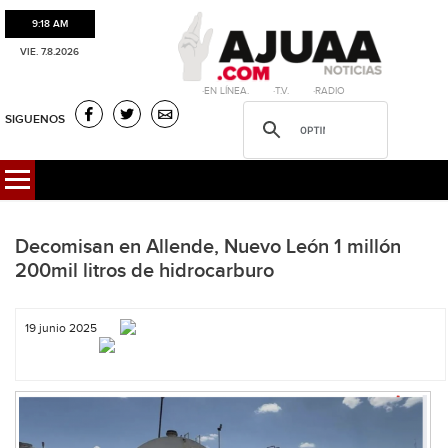
9:18 AM
VIE. 7.8.2026
·EN LÍNEA. ·T.V. ·RADIO
SIGUENOS
Decomisan en Allende, Nuevo León 1 millón
200mil litros de hidrocarburo
19 junio 2025