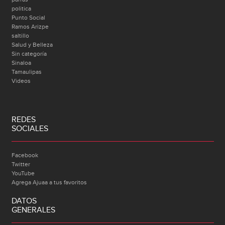
politica
Punto Social
Ramos Arizpe
saltillo
Salud y Belleza
Sin categoría
Sinaloa
Tamaulipas
Videos
REDES
SOCIALES
Facebook
Twitter
YouTube
Agrega Ajuaa a tus favoritos
DATOS
GENERALES