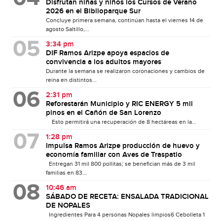
Disfrutan niñas y niños los Cursos de Verano
2026 en el Biblioparque Sur
Concluye primera semana, continúan hasta el viernes 14 de
agosto Saltillo,...
3:34 pm
DIF Ramos Arizpe apoya espacios de
convivencia a los adultos mayores
Durante la semana se realizaron coronaciones y cambios de
reina en distintos...
2:31 pm
Reforestarán Municipio y RIC ENERGY 5 mil
pinos en el Cañón de San Lorenzo
Esto permitirá una recuperación de 8 hectáreas en la...
1:28 pm
Impulsa Ramos Arizpe producción de huevo y
economía familiar con Aves de Traspatio
Entregan 31 mil 800 pollitas; se benefician más de 3 mil
familias en 83...
10:46 am
SÁBADO DE RECETA: ENSALADA TRADICIONAL
DE NOPALES
Ingredientes Para 4 personas Nopales limpios6 Cebolleta 1