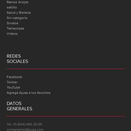
Ramos Arizpe
saltillo
Salud y Belleza
Sin categoría
Sinaloa
Tamaulipas
Videos
REDES
SOCIALES
Facebook
Twitter
YouTube
Agrega Ajuaa a tus favoritos
DATOS
GENERALES
Tel: 01 (844) 485 30 00
contactame@ajuaa.com