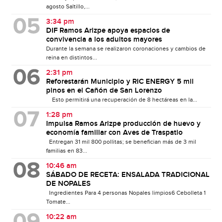
agosto Saltillo,...
3:34 pm
DIF Ramos Arizpe apoya espacios de
convivencia a los adultos mayores
Durante la semana se realizaron coronaciones y cambios de
reina en distintos...
2:31 pm
Reforestarán Municipio y RIC ENERGY 5 mil
pinos en el Cañón de San Lorenzo
Esto permitirá una recuperación de 8 hectáreas en la...
1:28 pm
Impulsa Ramos Arizpe producción de huevo y
economía familiar con Aves de Traspatio
Entregan 31 mil 800 pollitas; se benefician más de 3 mil
familias en 83...
10:46 am
SÁBADO DE RECETA: ENSALADA TRADICIONAL
DE NOPALES
Ingredientes Para 4 personas Nopales limpios6 Cebolleta 1
Tomate...
10:22 am