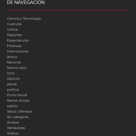
DE NAVEGACIÓN
Ciencia y Tecnología
Coahuila
colima
Deportes
Espectáculos
Finanzas
Internacional
jalisco
Nacional
Nuevo León
Ocio
Opinión
parras
politica
Punto Social
Ramos Arizpe
saltillo
Salud y Belleza
Sin categoría
Sinaloa
Tamaulipas
Videos