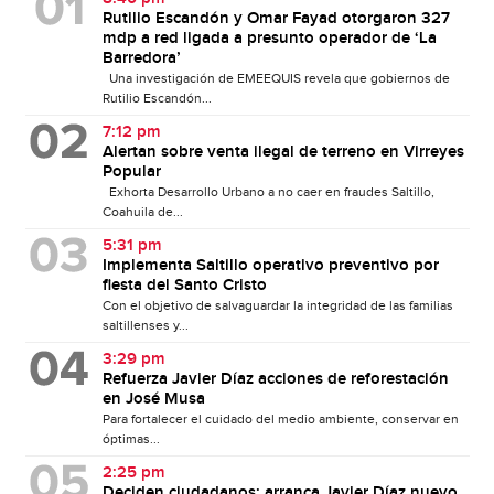
Rutilio Escandón y Omar Fayad otorgaron 327
mdp a red ligada a presunto operador de ‘La
Barredora’
Una investigación de EMEEQUIS revela que gobiernos de
Rutilio Escandón...
7:12 pm
Alertan sobre venta ilegal de terreno en Virreyes
Popular
Exhorta Desarrollo Urbano a no caer en fraudes Saltillo,
Coahuila de...
5:31 pm
Implementa Saltillo operativo preventivo por
fiesta del Santo Cristo
Con el objetivo de salvaguardar la integridad de las familias
saltillenses y...
3:29 pm
Refuerza Javier Díaz acciones de reforestación
en José Musa
Para fortalecer el cuidado del medio ambiente, conservar en
óptimas...
2:25 pm
Deciden ciudadanos: arranca Javier Díaz nuevo