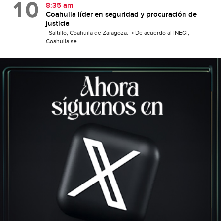
8:35 am
Coahuila líder en seguridad y procuración de
justicia
Saltillo, Coahuila de Zaragoza.- • De acuerdo al INEGI,
Coahuila se...