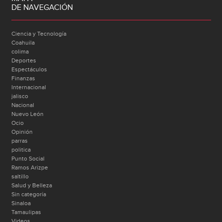
DE NAVEGACIÓN
Ciencia y Tecnología
Coahuila
colima
Deportes
Espectáculos
Finanzas
Internacional
jalisco
Nacional
Nuevo León
Ocio
Opinión
parras
politica
Punto Social
Ramos Arizpe
saltillo
Salud y Belleza
Sin categoría
Sinaloa
Tamaulipas
Videos