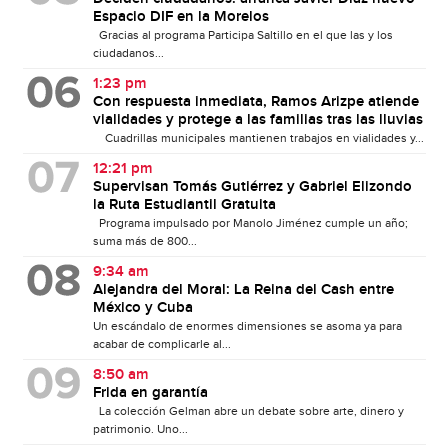
Espacio DIF en la Morelos
Gracias al programa Participa Saltillo en el que las y los
ciudadanos...
1:23 pm
Con respuesta inmediata, Ramos Arizpe atiende
vialidades y protege a las familias tras las lluvias
Cuadrillas municipales mantienen trabajos en vialidades y...
12:21 pm
Supervisan Tomás Gutiérrez y Gabriel Elizondo
la Ruta Estudiantil Gratuita
Programa impulsado por Manolo Jiménez cumple un año;
suma más de 800...
9:34 am
Alejandra del Moral: La Reina del Cash entre
México y Cuba
Un escándalo de enormes dimensiones se asoma ya para
acabar de complicarle al...
8:50 am
Frida en garantía
La colección Gelman abre un debate sobre arte, dinero y
patrimonio. Uno...