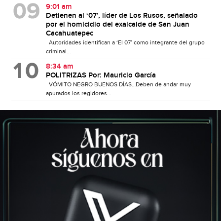
9:01 am
Detienen al ‘07′, líder de Los Rusos, señalado
por el homicidio del exalcalde de San Juan
Cacahuatepec
Autoridades identifican a ‘El 07’ como integrante del grupo
criminal...
8:34 am
POLITRIZAS Por: Mauricio García
VÓMITO NEGRO BUENOS DÍAS…Deben de andar muy
apurados los regidores...