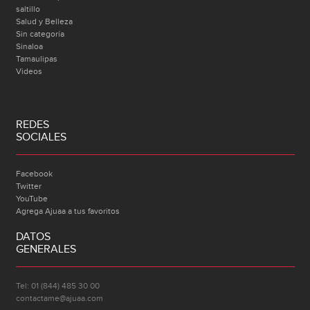
saltillo
Salud y Belleza
Sin categoría
Sinaloa
Tamaulipas
Videos
REDES
SOCIALES
Facebook
Twitter
YouTube
Agrega Ajuaa a tus favoritos
DATOS
GENERALES
Tel: 01 (844) 485 30 00
contactame@ajuaa.com