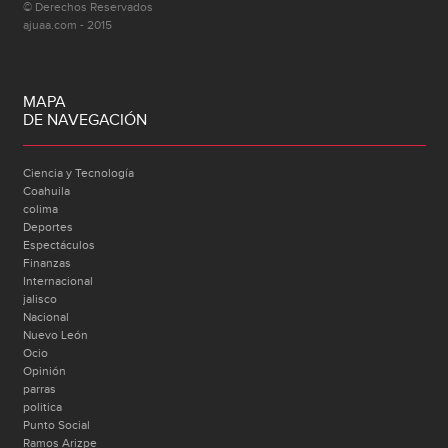
© Derechos Reservados
ajuaa.com - 2015
MAPA
DE NAVEGACIÓN
Ciencia y Tecnología
Coahuila
colima
Deportes
Espectáculos
Finanzas
Internacional
jalisco
Nacional
Nuevo León
Ocio
Opinión
parras
politica
Punto Social
Ramos Arizpe