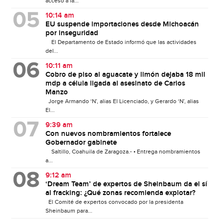
acceso a la...
10:14 am
EU suspende importaciones desde Michoacán
por inseguridad
El Departamento de Estado informó que las actividades
del...
10:11 am
Cobro de piso al aguacate y limón dejaba 18 mil
mdp a célula ligada al asesinato de Carlos
Manzo
Jorge Armando ‘N’, alias El Licenciado, y Gerardo ‘N’, alias
El...
9:39 am
Con nuevos nombramientos fortalece
Gobernador gabinete
Saltillo, Coahuila de Zaragoza.- • Entrega nombramientos
a...
9:12 am
‘Dream Team’ de expertos de Sheinbaum da el sí
al fracking: ¿Qué zonas recomienda explotar?
El Comité de expertos convocado por la presidenta
Sheinbaum para...