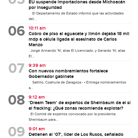
EU suspende importaciones desde Michoacán
por inseguridad
El Departamento de Estado informó que las actividades
del...
10:11 am
Cobro de piso al aguacate y limón dejaba 18 mil
mdp a célula ligada al asesinato de Carlos
Manzo
Jorge Armando ‘N’, alias El Licenciado, y Gerardo ‘N’, alias
El...
9:39 am
Con nuevos nombramientos fortalece
Gobernador gabinete
Saltillo, Coahuila de Zaragoza.- • Entrega nombramientos
a...
9:12 am
‘Dream Team’ de expertos de Sheinbaum da el sí
al fracking: ¿Qué zonas recomienda explotar?
El Comité de expertos convocado por la presidenta
Sheinbaum para...
9:01 am
Detienen al ‘07′, líder de Los Rusos, señalado