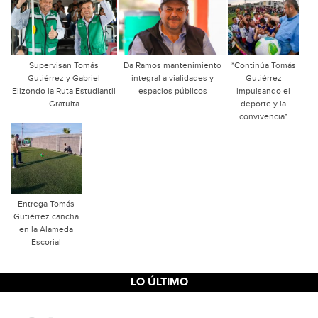
Supervisan Tomás
Da Ramos mantenimiento
*Continúa Tomás
Gutiérrez y Gabriel
integral a vialidades y
Gutiérrez
Elizondo la Ruta Estudiantil
espacios públicos
impulsando el
Gratuita
deporte y la
convivencia*
Entrega Tomás
Gutiérrez cancha
en la Alameda
Escorial
LO ÚLTIMO