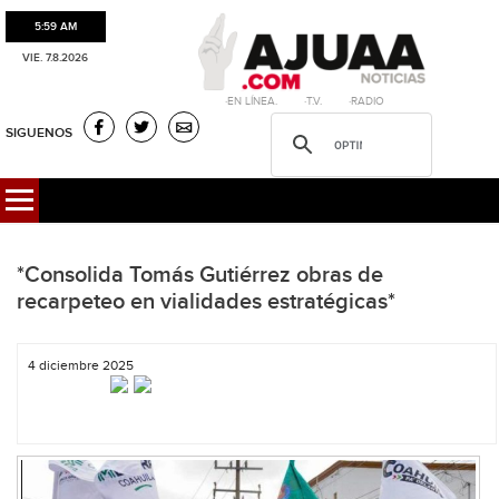
5:59 AM
VIE. 7.8.2026
·EN LÍNEA. ·T.V. ·RADIO
SIGUENOS
*Consolida Tomás Gutiérrez obras de
recarpeteo en vialidades estratégicas*
4 diciembre 2025