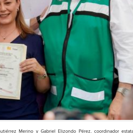
tiérrez Merino y Gabriel Elizondo Pérez, coordinador estata