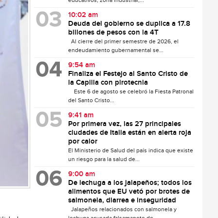
educativos, zona industrial,...
10:02 am
Deuda del gobierno se duplica a 17.8
billones de pesos con la 4T
Al cierre del primer semestre de 2026, el
endeudamiento gubernamental se...
9:54 am
Finaliza el Festejo al Santo Cristo de
la Capilla con pirotecnia
Este 6 de agosto se celebró la Fiesta Patronal
del Santo Cristo...
9:41 am
Por primera vez, las 27 principales
ciudades de Italia están en alerta roja
por calor
El Ministerio de Salud del país indica que existe
un riesgo para la salud de...
9:00 am
De lechuga a los jalapeños; todos los
alimentos que EU vetó por brotes de
salmonela, diarrea e inseguridad
Jalapeños relacionados con salmonela y