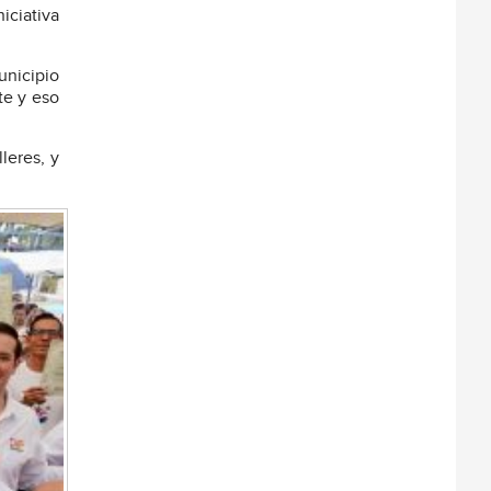
iciativa
unicipio
te y eso
leres, y