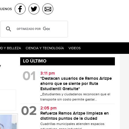
GUENOS
D Y BELLEZA
CIENCIA Y TECNOLOGÍA
VIDEOS
LO ÚLTIMO
y
3:11 pm
*Destacan usuarios de Ramos Arizpe
ahorro que se siente por Ruta
Estudiantil Gratuita*
_Estudiantes y ciudadanos reconocen que el
transporte sin costo permite gastar...
2:05 pm
Refuerza Ramos Arizpe limpieza en
distintos puntos de la ciudad
Cuadrillas municipales atienden espacios