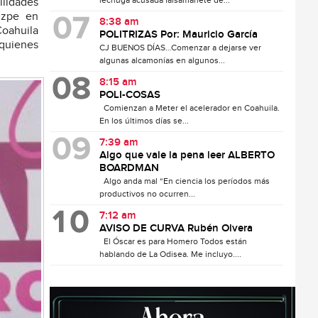
lechuga acusada falsamanete de...
ilidades
izpe en
8:38 am
Coahuila
POLITRIZAS Por: Mauricio García
 quienes
CJ BUENOS DÍAS…Comenzar a dejarse ver
algunas alcamonías en algunos...
8:15 am
POLI-COSAS
Comienzan a Meter el acelerador en Coahuila.
En los últimos días se...
7:39 am
Algo que vale la pena leer ALBERTO
BOARDMAN
Algo anda mal “En ciencia los períodos más
productivos no ocurren...
7:12 am
AVISO DE CURVA Rubén Olvera
El Óscar es para Homero Todos están
hablando de La Odisea. Me incluyo....