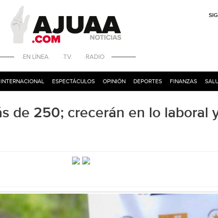
SI
·EN LÍNEA. ·T.V. ·RADIO
INTERNACIONAL
ESPECTÁCULOS
OPINIÓN
DEPORTES
FINANZAS
SALU
 de 250; crecerán en lo laboral 