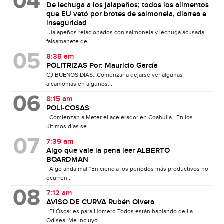
De lechuga a los jalapeños; todos los alimentos
que EU vetó por brotes de salmonela, diarrea e
inseguridad
Jalapeños relacionados con salmonela y lechuga acusada
falsamanete de...
8:38 am
POLITRIZAS Por: Mauricio García
CJ BUENOS DÍAS…Comenzar a dejarse ver algunas
alcamonías en algunos...
8:15 am
POLI-COSAS
Comienzan a Meter el acelerador en Coahuila. En los
últimos días se...
7:39 am
Algo que vale la pena leer ALBERTO
BOARDMAN
Algo anda mal “En ciencia los períodos más productivos no
ocurren...
7:12 am
AVISO DE CURVA Rubén Olvera
El Óscar es para Homero Todos están hablando de La
Odisea. Me incluyo....