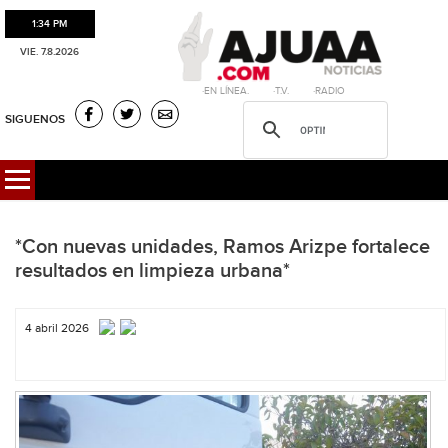
1:34 PM
VIE. 7.8.2026
·EN LÍNEA. ·T.V. ·RADIO
SIGUENOS
*Con nuevas unidades, Ramos Arizpe fortalece
resultados en limpieza urbana*
4 abril 2026