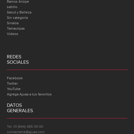
Ramos Arizpe
saltillo
Salud y Belleza
Sin categoría
Sinaloa
Tamaulipas
Videos
REDES
SOCIALES
Facebook
Twitter
YouTube
Agrega Ajuaa a tus favoritos
DATOS
GENERALES
Tel: 01 (844) 485 30 00
contactame@ajuaa.com