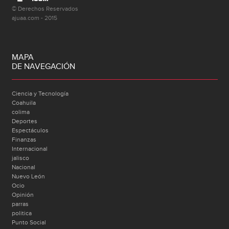
© Derechos Reservados
ajuaa.com - 2015
MAPA
DE NAVEGACIÓN
Ciencia y Tecnología
Coahuila
colima
Deportes
Espectáculos
Finanzas
Internacional
jalisco
Nacional
Nuevo León
Ocio
Opinión
parras
politica
Punto Social