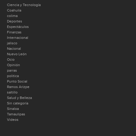
Ciencia y Tecnología
Coahuila
colima
Deportes
Espectáculos
Finanzas
Internacional
jalisco
Nacional
Nuevo León
Ocio
Opinión
parras
politica
Punto Social
Ramos Arizpe
saltillo
Salud y Belleza
Sin categoría
Sinaloa
Tamaulipas
Videos