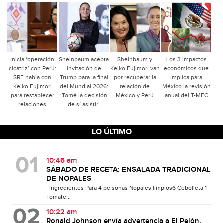
Inicia ‘operación
Sheinbaum acepta
Sheinbaum y
Los 3 impactos
cicatriz’ con Perú:
invitación de
Keiko Fujimori van
económicos que
SRE habla con
Trump para la final
por recuperar la
implica para
Keiko Fujimori
del Mundial 2026:
relación de
México la revisión
para restablecer
‘Tomé la decisión
México y Perú
anual del T-MEC
relaciones
de sí asistir’
LO ÚLTIMO
10:46 am
SÁBADO DE RECETA: ENSALADA TRADICIONAL
DE NOPALES
Ingredientes Para 4 personas Nopales limpios6 Cebolleta 1
Tomate...
10:22 am
Ronald Johnson envía advertencia a El Pelón,