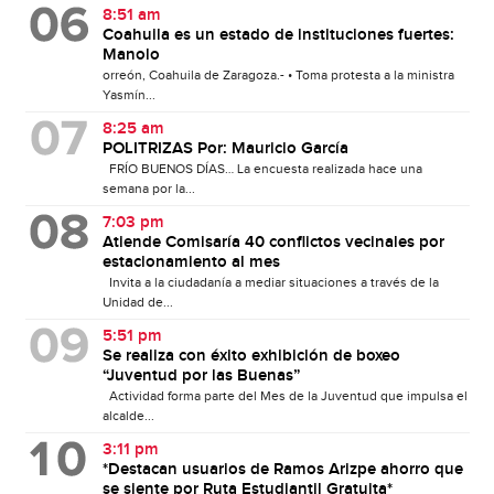
8:51 am
Coahuila es un estado de instituciones fuertes:
Manolo
orreón, Coahuila de Zaragoza.- • Toma protesta a la ministra
Yasmín...
8:25 am
POLITRIZAS Por: Mauricio García
FRÍO BUENOS DÍAS… La encuesta realizada hace una
semana por la...
7:03 pm
Atiende Comisaría 40 conflictos vecinales por
estacionamiento al mes
Invita a la ciudadanía a mediar situaciones a través de la
Unidad de...
5:51 pm
Se realiza con éxito exhibición de boxeo
“Juventud por las Buenas”
Actividad forma parte del Mes de la Juventud que impulsa el
alcalde...
3:11 pm
*Destacan usuarios de Ramos Arizpe ahorro que
se siente por Ruta Estudiantil Gratuita*