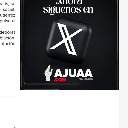
atis, se
 social,
utiérrez
pulso al
ndedoras
blación.
entación