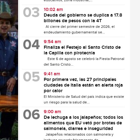
educativos, zona industrial,...
10:02 am
Deuda del gobierno se duplica a 17.8
billones de pesos con la 4T
Al cierre del primer semestre de 2026, el
endeudamiento gubernamental se...
9:54 am
Finaliza el Festejo al Santo Cristo de
la Capilla con pirotecnia
Este 6 de agosto se celebró la Fiesta Patronal
del Santo Cristo...
9:41 am
Por primera vez, las 27 principales
ciudades de Italia están en alerta roja
por calor
El Ministerio de Salud del país indica que existe
un riesgo para la salud de...
9:00 am
De lechuga a los jalapeños; todos los
alimentos que EU vetó por brotes de
salmonela, diarrea e inseguridad
Jalapeños relacionados con salmonela y