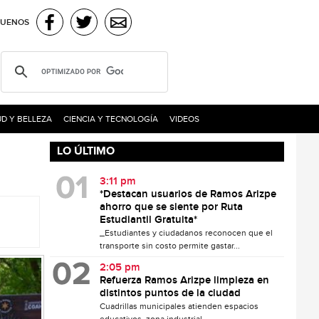
GUENOS
D Y BELLEZA
CIENCIA Y TECNOLOGÍA
VIDEOS
LO ÚLTIMO
3:11 pm
*Destacan usuarios de Ramos Arizpe
ahorro que se siente por Ruta
Estudiantil Gratuita*
_Estudiantes y ciudadanos reconocen que el
transporte sin costo permite gastar...
2:05 pm
Refuerza Ramos Arizpe limpieza en
distintos puntos de la ciudad
Cuadrillas municipales atienden espacios