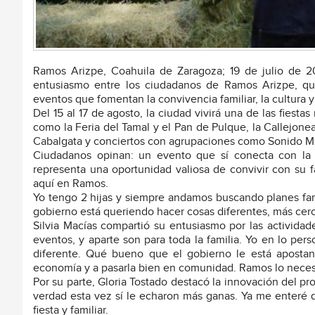
Ramos Arizpe, Coahuila de Zaragoza; 19 de julio de 
entusiasmo entre los ciudadanos de Ramos Arizpe, qu
eventos que fomentan la convivencia familiar, la cultura y
Del 15 al 17 de agosto, la ciudad vivirá una de las fiesta
como la Feria del Tamal y el Pan de Pulque, la Callejone
Cabalgata y conciertos con agrupaciones como Sonido Más
Ciudadanos opinan: un evento que sí conecta con la
representa una oportunidad valiosa de convivir con su
aquí en Ramos.
Yo tengo 2 hijas y siempre andamos buscando planes fam
gobierno está queriendo hacer cosas diferentes, más cerca
Silvia Macías compartió su entusiasmo por las actividad
eventos, y aparte son para toda la familia. Yo en lo pers
diferente. Qué bueno que el gobierno le está aposta
economía y a pasarla bien en comunidad. Ramos lo neces
Por su parte, Gloria Tostado destacó la innovación del pr
verdad esta vez sí le echaron más ganas. Ya me enteré 
fiesta y familiar.