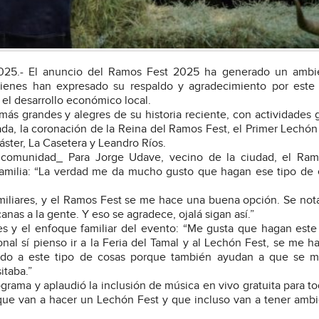
2025.- El anuncio del Ramos Fest 2025 ha generado un ambi
ienes han expresado su respaldo y agradecimiento por este 
 el desarrollo económico local.
s más grandes y alegres de su historia reciente, con actividades g
ada, la coronación de la Reina del Ramos Fest, el Primer Lechón 
ter, La Casetera y Leandro Ríos.
 comunidad_ Para Jorge Udave, vecino de la ciudad, el Ram
 familia: “La verdad me da mucho gusto que hagan ese tipo de
iliares, y el Ramos Fest se me hace una buena opción. Se not
nas a la gente. Y eso se agradece, ojalá sigan así.”
es y el enfoque familiar del evento: “Me gusta que hagan este
onal sí pienso ir a la Feria del Tamal y al Lechón Fest, se me h
ndo a este tipo de cosas porque también ayudan a que se m
itaba.”
ograma y aplaudió la inclusión de música en vivo gratuita para to
que van a hacer un Lechón Fest y que incluso van a tener amb