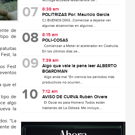
lechuga acusada falsamanete de...
8:38 am
POLITRIZAS Por: Mauricio García
CJ BUENOS DÍAS…Comenzar a dejarse ver
algunas alcamonías en algunos...
ente de
8:15 am
tipo de
POLI-COSAS
Comienzan a Meter el acelerador en Coahuila.
ratuitas
En los últimos días se...
Fest, la
7:39 am
Algo que vale la pena leer ALBERTO
os Fest
BOARDMAN
 eventos
Algo anda mal “En ciencia los períodos más
productivos no ocurren...
a que el
7:12 am
 tipo de
AVISO DE CURVA Rubén Olvera
ace algo
El Óscar es para Homero Todos están
hablando de La Odisea. Me incluyo....
ueva la
dos: “La
iente de