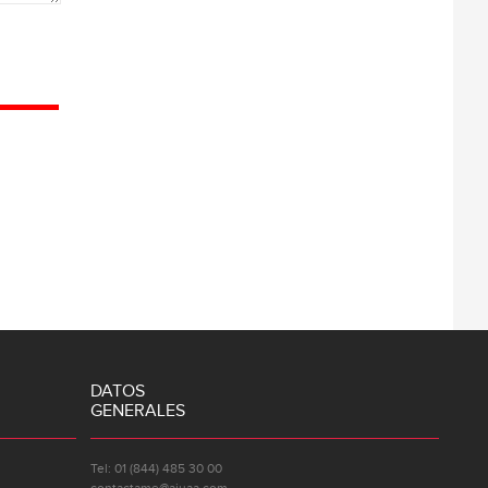
DATOS
GENERALES
Tel: 01 (844) 485 30 00