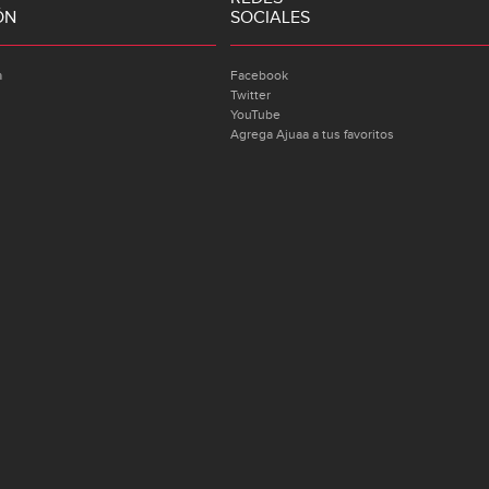
ÓN
SOCIALES
a
Facebook
Twitter
YouTube
Agrega Ajuaa a tus favoritos