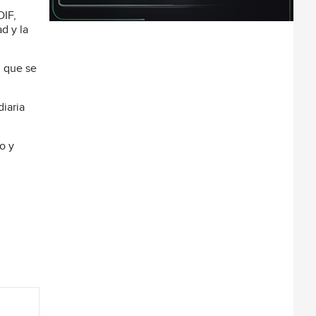
DIF,
d y la
, que se
iaria
o y