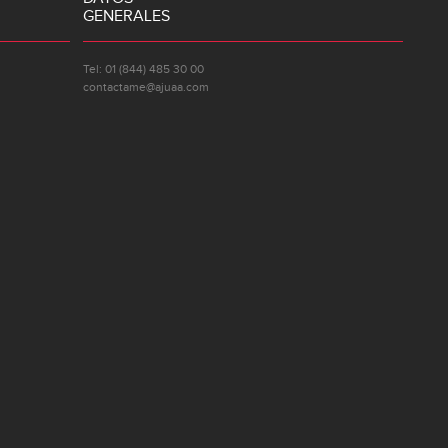
GENERALES
Tel: 01 (844) 485 30 00
contactame@ajuaa.com