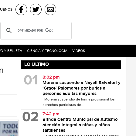
GUENOS
D Y BELLEZA
CIENCIA Y TECNOLOGÍA
VIDEOS
LO ÚLTIMO
n
8:02 pm
Morena suspende a Nayeli Salvatori y
‘Grace’ Palomares por burlas a
personas adultas mayores
Morena suspendió de forma provisional los
derechos partidistas de...
7:42 pm
Brinda Centro Municipal de Autismo
atención integral a niñas y niños
saltillenses