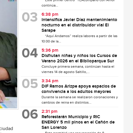
Este primer centro “TEAcompaño con Amor”
continúa...
6:38 pm
Intensifica Javier Díaz mantenimiento
nocturno en el distribuidor vial El
Sarape
“Aquí Andamos” realiza labores a partir de las
10:00 de la...
5:36 pm
Disfrutan niñas y niños los Cursos de
Verano 2026 en el Biblioparque Sur
Concluye primera semana, continúan hasta el
viernes 14 de agosto Saltillo,...
3:34 pm
DIF Ramos Arizpe apoya espacios de
convivencia a los adultos mayores
Durante la semana se realizaron coronaciones y
cambios de reina en distintos...
2:31 pm
Reforestarán Municipio y RIC
ENERGY 5 mil pinos en el Cañón de
San Lorenzo
 ciudad