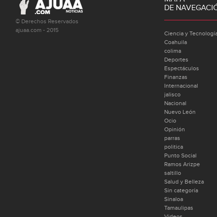
DE NAVEGACI
© Derechos Reservados
ajuaa.com - 2015
Ciencia y Tecnologí
Coahuila
colima
Deportes
Espectáculos
Finanzas
Internacional
jalisco
Nacional
Nuevo León
Ocio
Opinión
parras
politica
Punto Social
Ramos Arizpe
saltillo
Salud y Belleza
Sin categoría
Sinaloa
Tamaulipas
Videos