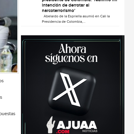
presidente de Colombia: ‘reafirmo mi
intención de derrotar al
narcoterrorismo’
Abelardo de la Espriella asumió en Cali la
Presidencia de Colombia,...
os
ás
opuestas