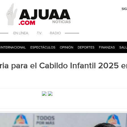
SI
·EN LÍNEA. ·T.V. ·RADIO
INTERNACIONAL
ESPECTÁCULOS
OPINIÓN
DEPORTES
FINANZAS
SALU
ria para el Cabildo Infantil 2025 e