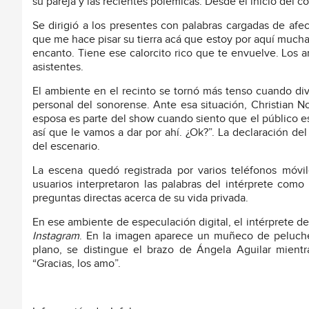
su pareja y las recientes polémicas. Desde el inicio del 
Se dirigió a los presentes con palabras cargadas de afec
que me hace pisar su tierra acá que estoy por aquí muchas
encanto. Tiene ese calorcito rico que te envuelve. Los 
asistentes.
El ambiente en el recinto se tornó más tenso cuando div
personal del sonorense. Ante esa situación, Christian N
esposa es parte del show cuando siento que el público es
así que le vamos a dar por ahí. ¿Ok?”. La declaración d
del escenario.
La escena quedó registrada por varios teléfonos móvil
usuarios interpretaron las palabras del intérprete com
preguntas directas acerca de su vida privada.
En ese ambiente de especulación digital, el intérprete de 
Instagram
. En la imagen aparece un muñeco de peluche 
plano, se distingue el brazo de Ángela Aguilar mient
“Gracias, los amo”.