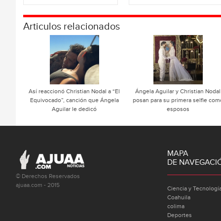
Articulos relacionados
Así reaccionó Christian Nodal a “El
Ángela Aguilar y Christian Nodal
Equivocado”, canción que Ángela
posan para su primera selfie com
Aguilar le dedicó
esposos
MAPA
DE NAVEGACI
© Derechos Reservados
ajuaa.com - 2015
Ciencia y Tecnologí
Coahuila
colima
Deportes