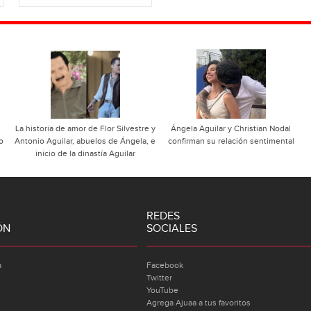
La historia de amor de Flor Silvestre y
Ángela Aguilar y Christian Nodal
o
Antonio Aguilar, abuelos de Ángela, e
confirman su relación sentimental
inicio de la dinastía Aguilar
REDES
ÓN
SOCIALES
a
Facebook
Twitter
YouTube
Agrega Ajuaa a tus favoritos