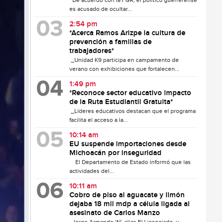
De acuerdo con la FGR, el político guerrerense
es acusado de ocultar...
2:54 pm
*Acerca Ramos Arizpe la cultura de
prevención a familias de
trabajadores*
_Unidad K9 participa en campamento de
verano con exhibiciones que fortalecen...
1:49 pm
*Reconoce sector educativo impacto
de la Ruta Estudiantil Gratuita*
_Líderes educativos destacan que el programa
facilita el acceso a la...
10:14 am
EU suspende importaciones desde
Michoacán por inseguridad
El Departamento de Estado informó que las
actividades del...
10:11 am
Cobro de piso al aguacate y limón
dejaba 18 mil mdp a célula ligada al
asesinato de Carlos Manzo