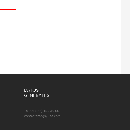
DATOS
GENERALES
Tel: 01 (844) 485 30 00
contactame@ajuaa.com