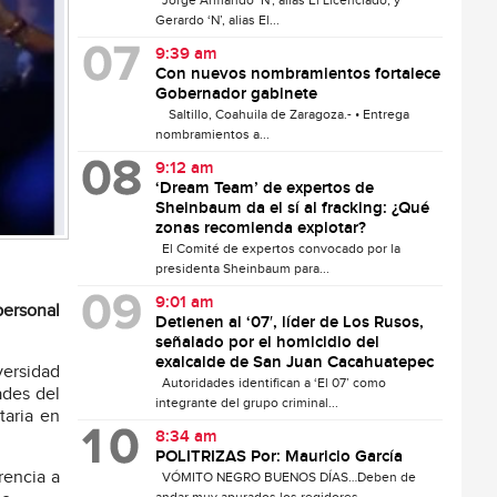
Jorge Armando ‘N’, alias El Licenciado, y
Gerardo ‘N’, alias El...
9:39 am
Con nuevos nombramientos fortalece
Gobernador gabinete
Saltillo, Coahuila de Zaragoza.- • Entrega
nombramientos a...
9:12 am
‘Dream Team’ de expertos de
Sheinbaum da el sí al fracking: ¿Qué
zonas recomienda explotar?
El Comité de expertos convocado por la
presidenta Sheinbaum para...
9:01 am
personal
Detienen al ‘07′, líder de Los Rusos,
señalado por el homicidio del
exalcalde de San Juan Cacahuatepec
versidad
Autoridades identifican a ‘El 07’ como
ades del
integrante del grupo criminal...
taria en
8:34 am
POLITRIZAS Por: Mauricio García
rencia a
VÓMITO NEGRO BUENOS DÍAS…Deben de