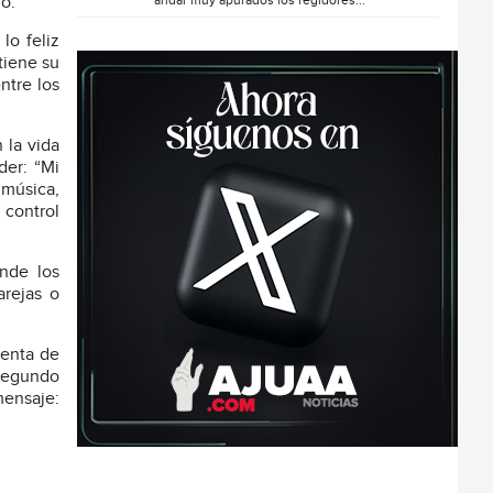
andar muy apurados los regidores...
no.
lo feliz
tiene su
ntre los
 la vida
der: “Mi
 música,
 control
onde los
arejas o
uenta de
 segundo
mensaje: