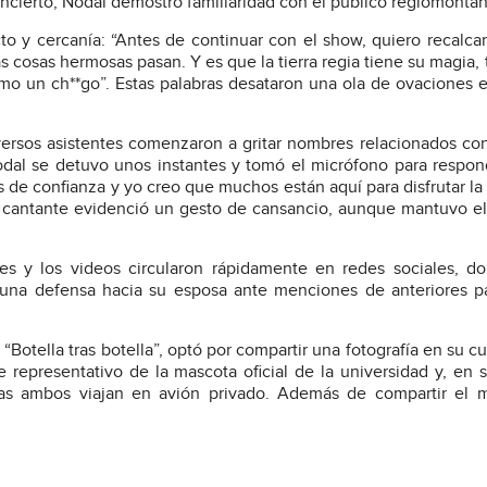
concierto, Nodal demostró familiaridad con el público regiomonta
to y cercanía: “Antes de continuar con el show, quiero recalcar 
 cosas hermosas pasan. Y es que la tierra regia tiene su magia, 
amo un ch**go”.
Estas palabras desataron una ola de ovaciones e
ersos asistentes comenzaron a gritar nombres relacionados con
odal se detuvo unos instantes y tomó el micrófono para respon
 de confianza y yo creo que muchos están aquí para disfrutar la
el cantante evidenció un gesto de cansancio, aunque mantuvo el
es y los videos circularon rápidamente en redes sociales, d
o una defensa hacia su esposa ante menciones de anteriores p
“Botella tras botella”, optó por compartir una fotografía en su c
representativo de la mascota oficial de la universidad y, en
ras ambos viajan en avión privado. Además de compartir el 