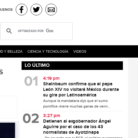
GUENOS
D Y BELLEZA
CIENCIA Y TECNOLOGÍA
VIDEOS
LO ÚLTIMO
s
4:19 pm
Sheinbaum confirma que el papa
León XIV no visitará México durante
su gira por Latinoamérica
Aunque la mandataria dijo que el sumo
pontífice «tiene muchas ganas de venir...
3:27 pm
Detienen al exgobernador Ángel
Aguirre por el caso de los 43
normalistas de Ayotzinapa