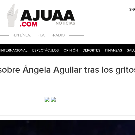
SI
·EN LÍNEA. ·T.V. ·RADIO
INTERNACIONAL
ESPECTÁCULOS
OPINIÓN
DEPORTES
FINANZAS
SALU
obre Ángela Aguilar tras los grito