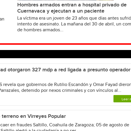
Hombres armados entran a hospital privado de
Cuernavaca y ejecutan a un paciente
La víctima era un joven de 23 años que días antes sufri
van
intento de asesinato. La mañana del 30 de abril, un c
de hombres armados...
ad otorgaron 327 mdp a red ligada a presunto operador
revela que gobiernos de Rutilio Escandón y Omar Fayad diero
arrazales, detenido por nexos criminales y con vínculos al...
Leer 
e terreno en Virreyes Popular
caer en fraudes Saltillo, Coahuila de Zaragoza; 05 de agosto de
ltillo alertó a la ciudadanía a no ser...