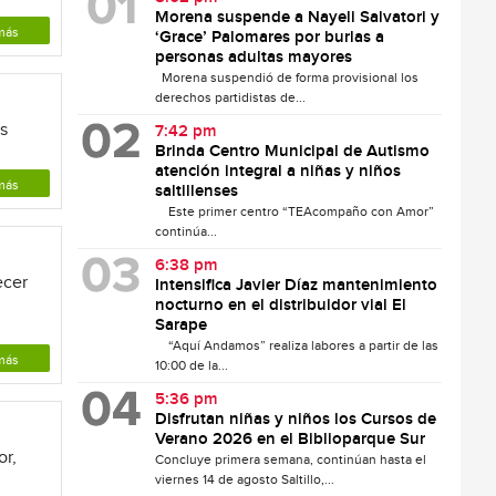
Morena suspende a Nayeli Salvatori y
más
‘Grace’ Palomares por burlas a
personas adultas mayores
Morena suspendió de forma provisional los
derechos partidistas de...
as
7:42 pm
Brinda Centro Municipal de Autismo
atención integral a niñas y niños
más
saltillenses
Este primer centro “TEAcompaño con Amor”
continúa...
6:38 pm
ecer
Intensifica Javier Díaz mantenimiento
nocturno en el distribuidor vial El
Sarape
“Aquí Andamos” realiza labores a partir de las
más
10:00 de la...
5:36 pm
Disfrutan niñas y niños los Cursos de
Verano 2026 en el Biblioparque Sur
or,
Concluye primera semana, continúan hasta el
viernes 14 de agosto Saltillo,...