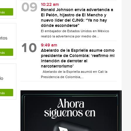
10:22 am
Ronald Johnson envía advertencia a
más
El Pelón, hijastro de El Mencho y
nuevo líder del CJNG: “Ya no hay
dónde esconderse”
El embajador de Estados Unidos en México
realizó la advertencia por medio de...
ntos
9:49 am
Abelardo de la Espriella asume como
más
presidente de Colombia: ‘reafirmo mi
intención de derrotar al
narcoterrorismo’
Abelardo de la Espriella asumió en Cali la
Presidencia de Colombia,...
do
más