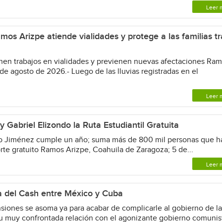
Leer 
os Arizpe atiende vialidades y protege a las familias tr
en trabajos en vialidades y previenen nuevas afectaciones Ra
de agosto de 2026.- Luego de las lluvias registradas en el
Leer 
 Gabriel Elizondo la Ruta Estudiantil Gratuita
 Jiménez cumple un año; suma más de 800 mil personas que h
orte gratuito Ramos Arizpe, Coahuila de Zaragoza; 5 de...
Leer 
na del Cash entre México y Cuba
ones se asoma ya para acabar de complicarle al gobierno de l
u muy confrontada relación con el agonizante gobierno comunis