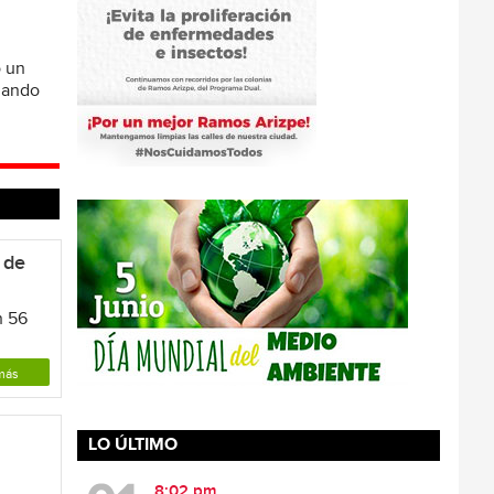
ó un
omando
 de
n 56
más
LO ÚLTIMO
8:02 pm