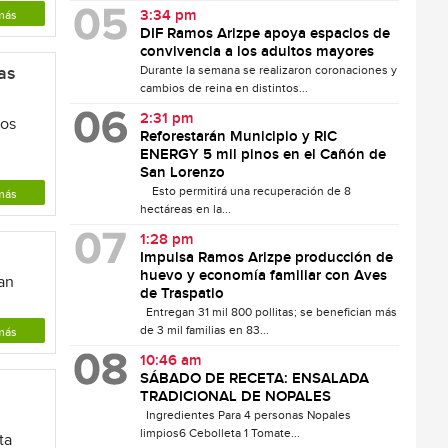
3:34 pm
más
DIF Ramos Arizpe apoya espacios de
convivencia a los adultos mayores
as
Durante la semana se realizaron coronaciones y
cambios de reina en distintos...
2:31 pm
mos
Reforestarán Municipio y RIC
ENERGY 5 mil pinos en el Cañón de
San Lorenzo
Esto permitirá una recuperación de 8
más
hectáreas en la...
1:28 pm
Impulsa Ramos Arizpe producción de
huevo y economía familiar con Aves
an
de Traspatio
Entregan 31 mil 800 pollitas; se benefician más
de 3 mil familias en 83...
más
10:46 am
SÁBADO DE RECETA: ENSALADA
TRADICIONAL DE NOPALES
Ingredientes Para 4 personas Nopales
a
limpios6 Cebolleta 1 Tomate...
ta