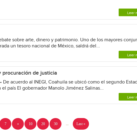
Leer 
ate sobre arte, dinero y patrimonio. Uno de los mayores conju
rada un tesoro nacional de México, saldrá del...
Leer 
 procuración de justicia
- • De acuerdo al INEGI, Coahuila se ubicó como el segundo Esta
 el país El gobernador Manolo Jiménez Salinas...
Leer 
7
»
10
20
30
...
Last »