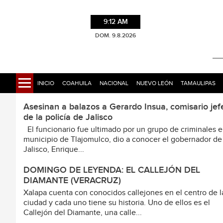
9:12 AM
DOM. 9.8.2026
INICIO
COAHUILA
NACIONAL
NUEVO LEÓN
TAMAULIPAS
Asesinan a balazos a Gerardo Insua, comisario jef
de la policía de Jalisco
El funcionario fue ultimado por un grupo de criminales e
municipio de Tlajomulco, dio a conocer el gobernador de
Jalisco, Enrique...
DOMINGO DE LEYENDA: EL CALLEJÓN DEL
DIAMANTE (VERACRUZ)
Xalapa cuenta con conocidos callejones en el centro de l
ciudad y cada uno tiene su historia. Uno de ellos es el
Callejón del Diamante, una calle...