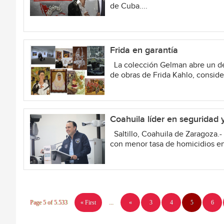
de Cuba....
Frida en garantía
La colección Gelman abre un deb
de obras de Frida Kahlo, conside
Coahuila líder en seguridad y
Saltillo, Coahuila de Zaragoza.
con menor tasa de homicidios en
Page 5 of 5.533
« First
...
«
3
4
5
6