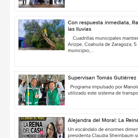
Con respuesta inmediata, Ram
las lluvias
Cuadrillas municipales mantien
Arizpe, Coahuila de Zaragoza; 5 
municipio,...
Supervisan Tomás Gutiérrez y
Programa impulsado por Manolo
utilizado este sistema de transp
Alejandra del Moral: La Rei
Un escándalo de enormes dimensi
presidenta Claudia Sheinbaum s