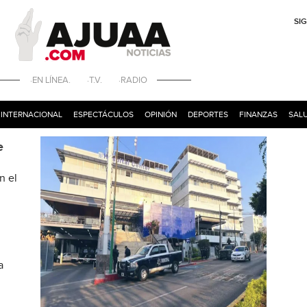
SI
·EN LÍNEA. ·T.V. ·RADIO
INTERNACIONAL
ESPECTÁCULOS
OPINIÓN
DEPORTES
FINANZAS
SALU
e
n el
a