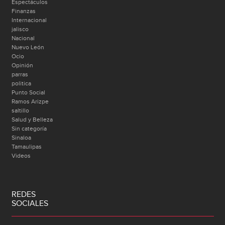
Espectáculos
Finanzas
Internacional
jalisco
Nacional
Nuevo León
Ocio
Opinión
parras
politica
Punto Social
Ramos Arizpe
saltillo
Salud y Belleza
Sin categoría
Sinaloa
Tamaulipas
Videos
REDES
SOCIALES