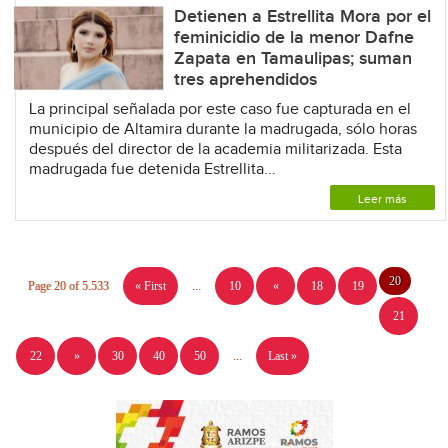
Detienen a Estrellita Mora por el
feminicidio de la menor Dafne
Zapata en Tamaulipas; suman
tres aprehendidos
La principal señalada por este caso fue capturada en el
municipio de Altamira durante la madrugada, sólo horas
después del director de la academia militarizada. Esta
madrugada fue detenida Estrellita...
Leer más
20
Page 20 of 5.533
« First
...
10
«
18
19
21
22
»
30
40
50
...
Last »