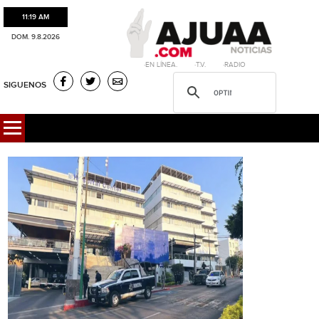
11:19 AM
DOM. 9.8.2026
·EN LÍNEA. ·T.V. ·RADIO
SIGUENOS