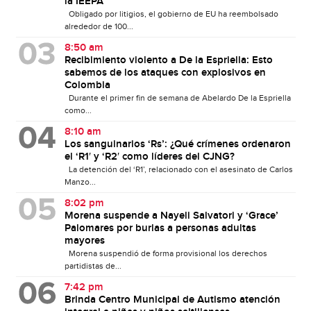
la IEEPA
Obligado por litigios, el gobierno de EU ha reembolsado
alrededor de 100...
8:50 am
Recibimiento violento a De la Espriella: Esto
sabemos de los ataques con explosivos en
Colombia
Durante el primer fin de semana de Abelardo De la Espriella
como...
8:10 am
Los sanguinarios ‘Rs’: ¿Qué crímenes ordenaron
el ‘R1′ y ‘R2′ como líderes del CJNG?
La detención del ‘R1’, relacionado con el asesinato de Carlos
Manzo...
8:02 pm
Morena suspende a Nayeli Salvatori y ‘Grace’
Palomares por burlas a personas adultas
mayores
Morena suspendió de forma provisional los derechos
partidistas de...
7:42 pm
Brinda Centro Municipal de Autismo atención