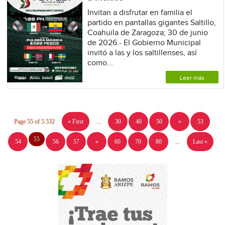
Invitan a disfrutar en familia el
partido en pantallas gigantes Saltillo,
Coahuila de Zaragoza; 30 de junio
de 2026.- El Gobierno Municipal
invitó a las y los saltillenses, así
como...
Leer más
Page 55 of 5.532
« First
...
30
40
50
«
53
55
54
56
57
»
60
70
80
...
Last »