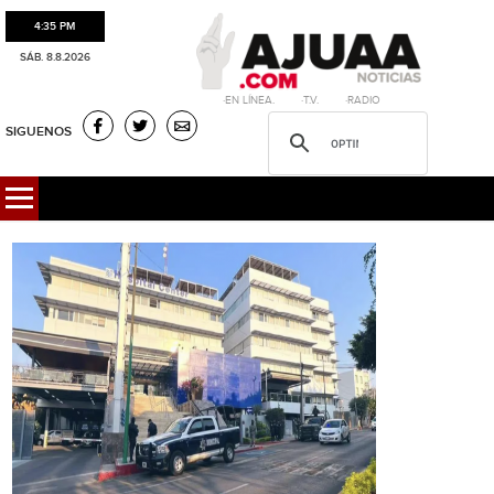
4:35 PM
SÁB. 8.8.2026
·EN LÍNEA. ·T.V. ·RADIO
SIGUENOS