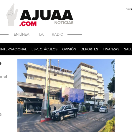
SI
·EN LÍNEA. ·T.V. ·RADIO
INTERNACIONAL
ESPECTÁCULOS
OPINIÓN
DEPORTES
FINANZAS
SALU
e
n el
a