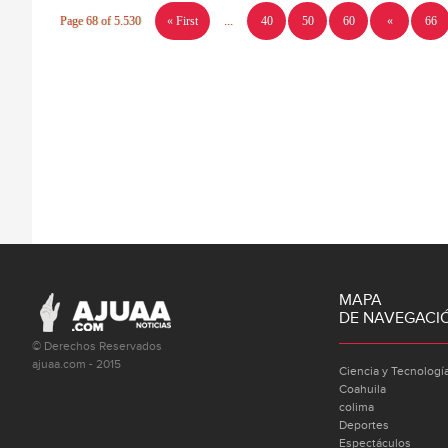
Page 68 of 5.530
« First
...
40
50
60
«
66
MAPA
DE NAVEGACI
© Derechos Reservados
ajuaa.com - 2015
Ciencia y Tecnologí
Coahuila
colima
Deportes
Espectáculos