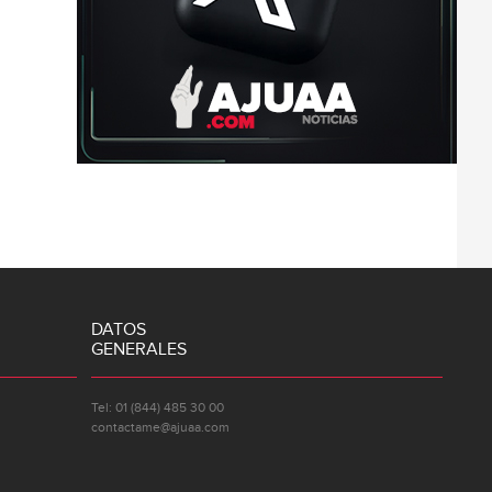
DATOS
GENERALES
Tel: 01 (844) 485 30 00
contactame@ajuaa.com