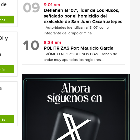
 de
9:01 am
Detienen al ‘07′, líder de Los Rusos,
señalado por el homicidio del
más
exalcalde de San Juan Cacahuatepec
Autoridades identifican a ‘El 07’ como
integrante del grupo criminal...
Di y
8:34 am
POLITRIZAS Por: Mauricio García
s
VÓMITO NEGRO BUENOS DÍAS…Deben de
andar muy apurados los regidores...
más
a
más