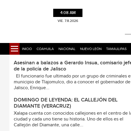
4:08 AM
VIE. 7.8.2026
INICIO
COAHUILA
NACIONAL
NUEVO LEÓN
TAMAULIPAS
Asesinan a balazos a Gerardo Insua, comisario jef
de la policía de Jalisco
El funcionario fue ultimado por un grupo de criminales e
municipio de Tlajomulco, dio a conocer el gobernador de
Jalisco, Enrique...
DOMINGO DE LEYENDA: EL CALLEJÓN DEL
DIAMANTE (VERACRUZ)
Xalapa cuenta con conocidos callejones en el centro de l
ciudad y cada uno tiene su historia. Uno de ellos es el
Callejón del Diamante, una calle...