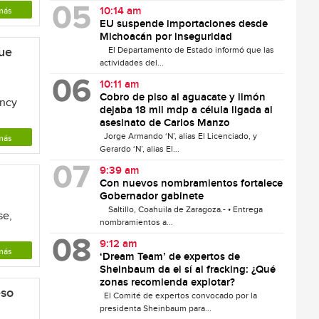
10:14 am
más
EU suspende importaciones desde
Michoacán por inseguridad
que
El Departamento de Estado informó que las
actividades del...
10:11 am
Cobro de piso al aguacate y limón
ancy
dejaba 18 mil mdp a célula ligada al
asesinato de Carlos Manzo
Jorge Armando ‘N’, alias El Licenciado, y
más
Gerardo ‘N’, alias El...
9:39 am
Con nuevos nombramientos fortalece
Gobernador gabinete
Saltillo, Coahuila de Zaragoza.- • Entrega
se,
nombramientos a...
9:12 am
más
‘Dream Team’ de expertos de
Sheinbaum da el sí al fracking: ¿Qué
zonas recomienda explotar?
eso
El Comité de expertos convocado por la
presidenta Sheinbaum para...