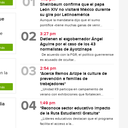
más
Sheinbaum confirma que el papa
León XIV no visitará México durante
su gira por Latinoamérica
ue
Aunque la mandataria dijo que el sumo
pontífice «tiene muchas ganas de venir...
ue
3:27 pm
Detienen al exgobernador Ángel
Aguirre por el caso de los 43
más
normalistas de Ayotzinapa
De acuerdo con la FGR, el político guerrerense
es acusado de ocultar...
2:54 pm
n la
*Acerca Ramos Arizpe la cultura de
prevención a familias de
trabajadores*
más
_Unidad K9 participa en campamento de
verano con exhibiciones que fortalecen...
1:49 pm
dia
*Reconoce sector educativo impacto
de la Ruta Estudiantil Gratuita*
_Líderes educativos destacan que el programa
facilita el acceso a la...