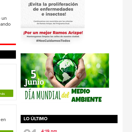
ó un
omando
e
más
LO ÚLTIMO
 en
4:19 pm