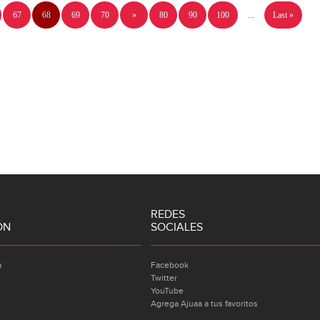
67
68
69
70
»
80
90
100
...
Last »
REDES
ÓN
SOCIALES
a
Facebook
Twitter
YouTube
Agrega Ajuaa a tus favoritos