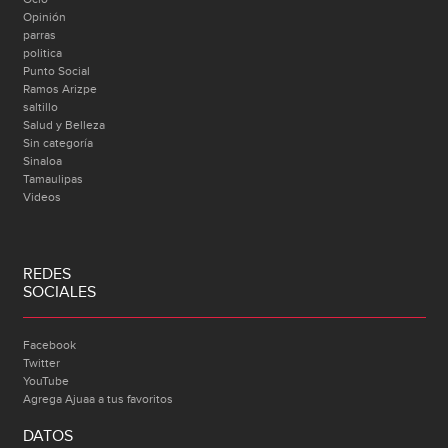
Opinión
parras
politica
Punto Social
Ramos Arizpe
saltillo
Salud y Belleza
Sin categoría
Sinaloa
Tamaulipas
Videos
REDES
SOCIALES
Facebook
Twitter
YouTube
Agrega Ajuaa a tus favoritos
DATOS