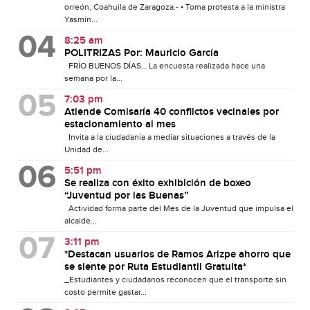
orreón, Coahuila de Zaragoza.- • Toma protesta a la ministra
Yasmín...
8:25 am
POLITRIZAS Por: Mauricio García
FRÍO BUENOS DÍAS… La encuesta realizada hace una
semana por la...
7:03 pm
Atiende Comisaría 40 conflictos vecinales por
estacionamiento al mes
Invita a la ciudadanía a mediar situaciones a través de la
Unidad de...
5:51 pm
Se realiza con éxito exhibición de boxeo
“Juventud por las Buenas”
Actividad forma parte del Mes de la Juventud que impulsa el
alcalde...
3:11 pm
*Destacan usuarios de Ramos Arizpe ahorro que
se siente por Ruta Estudiantil Gratuita*
_Estudiantes y ciudadanos reconocen que el transporte sin
costo permite gastar...