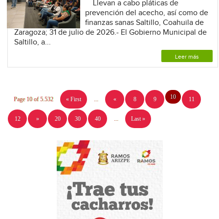
Llevan a cabo pláticas de
prevención del acecho, así como de
finanzas sanas Saltillo, Coahuila de
Zaragoza; 31 de julio de 2026.- El Gobierno Municipal de
Saltillo, a...
Leer más
10
Page 10 of 5.532
« First
...
«
8
9
11
12
»
20
30
40
...
Last »