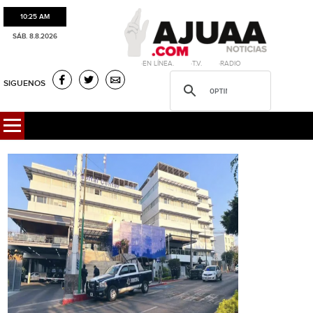
10:25 AM
SÁB. 8.8.2026
·EN LÍNEA. ·T.V. ·RADIO
SIGUENOS