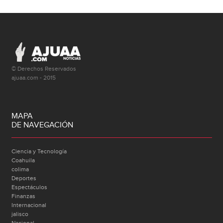
© Derechos Reservados
ajuaa.com - 2015
MAPA
DE NAVEGACIÓN
Ciencia y Tecnología
Coahuila
colima
Deportes
Espectáculos
Finanzas
Internacional
jalisco
Nacional