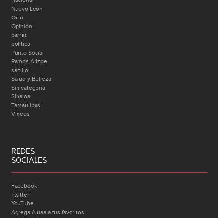
Nuevo León
Ocio
Opinión
parras
politica
Punto Social
Ramos Arizpe
saltillo
Salud y Belleza
Sin categoría
Sinaloa
Tamaulipas
Videos
REDES
SOCIALES
Facebook
Twitter
YouTube
Agrega Ajuaa a tus favoritos