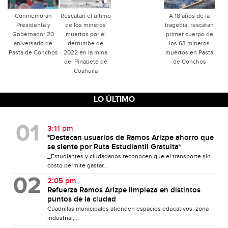
Conmemoran
Rescatan el último
A 18 años de la
Presidenta y
de los mineros
tragedia, rescatan
Gobernador 20
muertos por el
primer cuerpo de
aniversario de
derrumbe de
los 63 mineros
Pasta de Conchos
2022 en la mina
muertos en Pasta
del Pinabete de
de Conchos
Coahuila
LO ÚLTIMO
3:11 pm
*Destacan usuarios de Ramos Arizpe ahorro que
se siente por Ruta Estudiantil Gratuita*
_Estudiantes y ciudadanos reconocen que el transporte sin
costo permite gastar...
2:05 pm
Refuerza Ramos Arizpe limpieza en distintos
puntos de la ciudad
Cuadrillas municipales atienden espacios educativos, zona
industrial,...