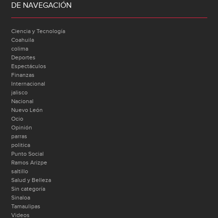
DE NAVEGACIÓN
Ciencia y Tecnología
Coahuila
colima
Deportes
Espectáculos
Finanzas
Internacional
jalisco
Nacional
Nuevo León
Ocio
Opinión
parras
politica
Punto Social
Ramos Arizpe
saltillo
Salud y Belleza
Sin categoría
Sinaloa
Tamaulipas
Videos