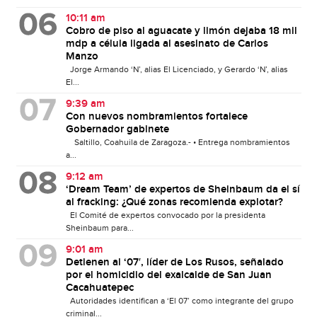
10:11 am
Cobro de piso al aguacate y limón dejaba 18 mil
mdp a célula ligada al asesinato de Carlos
Manzo
Jorge Armando ‘N’, alias El Licenciado, y Gerardo ‘N’, alias
El...
9:39 am
Con nuevos nombramientos fortalece
Gobernador gabinete
Saltillo, Coahuila de Zaragoza.- • Entrega nombramientos
a...
9:12 am
‘Dream Team’ de expertos de Sheinbaum da el sí
al fracking: ¿Qué zonas recomienda explotar?
El Comité de expertos convocado por la presidenta
Sheinbaum para...
9:01 am
Detienen al ‘07′, líder de Los Rusos, señalado
por el homicidio del exalcalde de San Juan
Cacahuatepec
Autoridades identifican a ‘El 07’ como integrante del grupo
criminal...