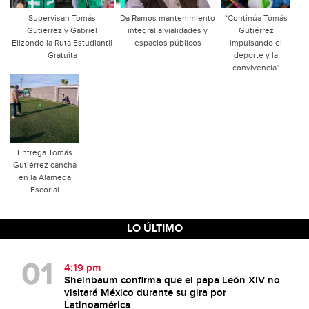
Supervisan Tomás
Da Ramos mantenimiento
*Continúa Tomás
Gutiérrez y Gabriel
integral a vialidades y
Gutiérrez
Elizondo la Ruta Estudiantil
espacios públicos
impulsando el
Gratuita
deporte y la
convivencia*
Entrega Tomás
Gutiérrez cancha
en la Alameda
Escorial
LO ÚLTIMO
4:19 pm
Sheinbaum confirma que el papa León XIV no
visitará México durante su gira por
Latinoamérica