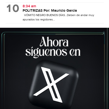
8:34 am
POLITRIZAS Por: Mauricio García
VÓMITO NEGRO BUENOS DÍAS…Deben de andar muy
apurados los regidores...