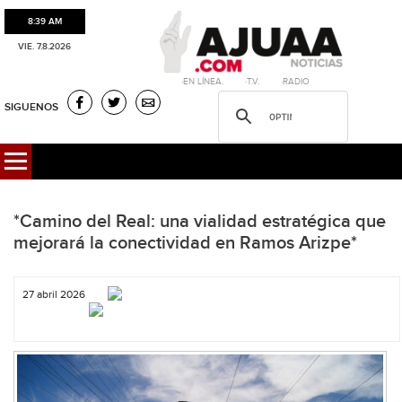
8:39 AM
VIE. 7.8.2026
·EN LÍNEA. ·T.V. ·RADIO
SIGUENOS
*Camino del Real: una vialidad estratégica que
mejorará la conectividad en Ramos Arizpe*
27 abril 2026