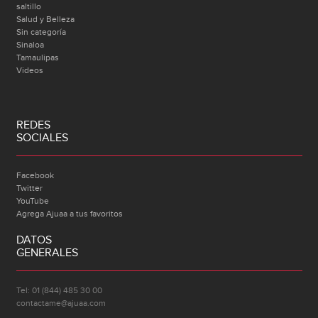
saltillo
Salud y Belleza
Sin categoría
Sinaloa
Tamaulipas
Videos
REDES
SOCIALES
Facebook
Twitter
YouTube
Agrega Ajuaa a tus favoritos
DATOS
GENERALES
Tel: 01 (844) 485 30 00
contactame@ajuaa.com