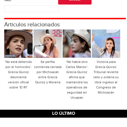
Articulos relacionados
‘No está detenido
Se perfila
‘No habrá otro
Victoria para
por el homicidio’:
contienda cerrada
Carlos Manzo’:
Grecia Quiroz:
Grecia Quiroz
por Michoacán
Grecia Quiroz
Tribunal revierte
desmiente
entre Grecia
afirma que
veto y ordena su
versión oficial
Quiroz y Morena
mantendrá los
libre ingreso al
sobre ‘El R1′
operativos de
Congreso de
seguridad en
Michoacán
Uruapan
LO ÚLTIMO