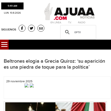
5:49 AM
LUN. 10.8.2026
·EN LÍNEA. ·T.V. ·RADIO
SIGUENOS
Beltrones elogia a Grecia Quiroz: ‘su aparición
es una piedra de toque para la política’
29 noviembre 2025