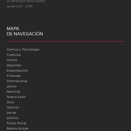
© Derechos Reservados
ajuaa.com - 2015
MAPA
DE NAVEGACIÓN
Ciencia y Tecnología
Coahuila
colima
Deportes
Espectáculos
Finanzas
Internacional
jalisco
Nacional
Nuevo León
Ocio
Opinión
parras
politica
Punto Social
Ramos Arizpe