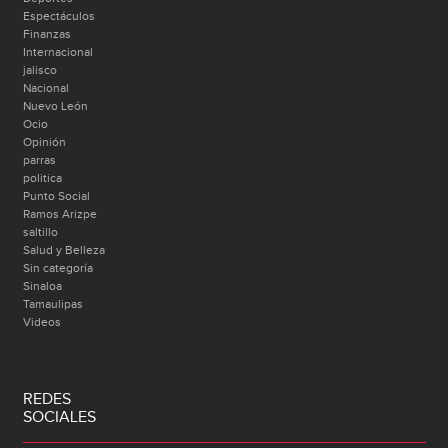
Espectáculos
Finanzas
Internacional
jalisco
Nacional
Nuevo León
Ocio
Opinión
parras
politica
Punto Social
Ramos Arizpe
saltillo
Salud y Belleza
Sin categoría
Sinaloa
Tamaulipas
Videos
REDES
SOCIALES