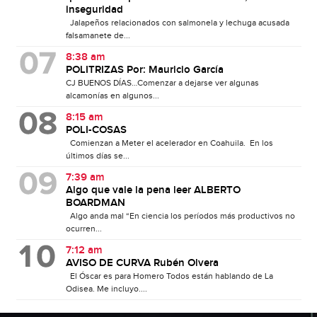
inseguridad
Jalapeños relacionados con salmonela y lechuga acusada
falsamanete de...
8:38 am
POLITRIZAS Por: Mauricio García
CJ BUENOS DÍAS…Comenzar a dejarse ver algunas
alcamonías en algunos...
8:15 am
POLI-COSAS
Comienzan a Meter el acelerador en Coahuila. En los
últimos días se...
7:39 am
Algo que vale la pena leer ALBERTO
BOARDMAN
Algo anda mal “En ciencia los períodos más productivos no
ocurren...
7:12 am
AVISO DE CURVA Rubén Olvera
El Óscar es para Homero Todos están hablando de La
Odisea. Me incluyo....