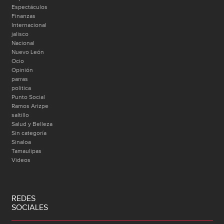
Espectáculos
Finanzas
Internacional
jalisco
Nacional
Nuevo León
Ocio
Opinión
parras
politica
Punto Social
Ramos Arizpe
saltillo
Salud y Belleza
Sin categoría
Sinaloa
Tamaulipas
Videos
REDES
SOCIALES