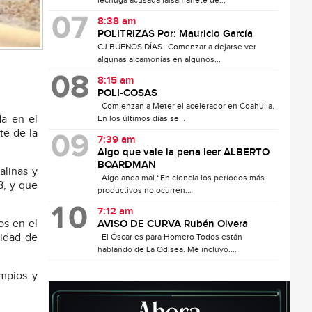
lechuga acusada falsamanete de...
8:38 am
POLITRIZAS Por: Mauricio García
CJ BUENOS DÍAS…Comenzar a dejarse ver
algunas alcamonías en algunos...
8:15 am
POLI-COSAS
Comienzan a Meter el acelerador en Coahuila.
da en el
En los últimos días se...
te de la
7:39 am
Algo que vale la pena leer ALBERTO
BOARDMAN
alinas y
Algo anda mal “En ciencia los períodos más
8, y que
productivos no ocurren...
7:12 am
os en el
AVISO DE CURVA Rubén Olvera
lidad de
El Óscar es para Homero Todos están
hablando de La Odisea. Me incluyo....
impios y