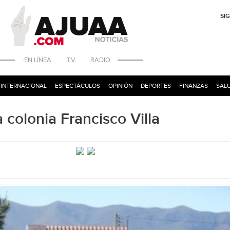
SI
·EN LÍNEA. ·T.V. ·RADIO
INTERNACIONAL
ESPECTÁCULOS
OPINIÓN
DEPORTES
FINANZAS
SALU
 colonia Francisco Villa