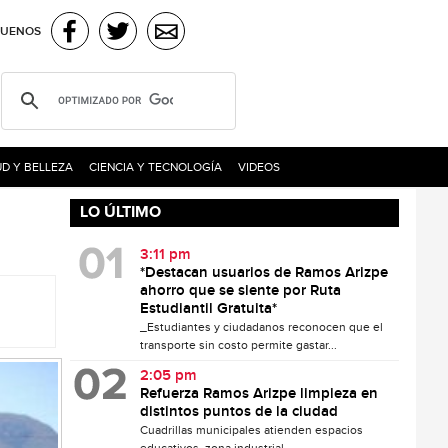
GUENOS
D Y BELLEZA
CIENCIA Y TECNOLOGÍA
VIDEOS
LO ÚLTIMO
3:11 pm
*Destacan usuarios de Ramos Arizpe
ahorro que se siente por Ruta
Estudiantil Gratuita*
_Estudiantes y ciudadanos reconocen que el
transporte sin costo permite gastar...
2:05 pm
Refuerza Ramos Arizpe limpieza en
distintos puntos de la ciudad
Cuadrillas municipales atienden espacios