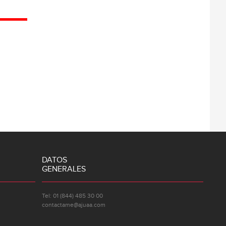
DATOS
GENERALES
Tel: 01 (844) 485 30 00
contactame@ajuaa.com