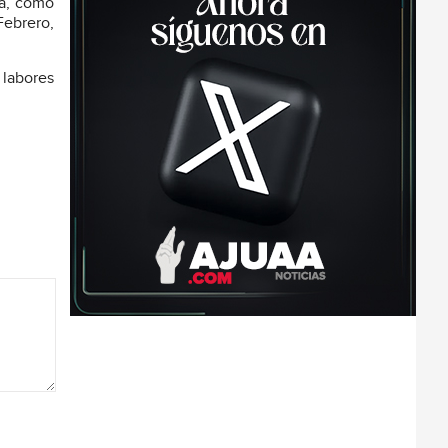
za, como
Febrero,
 labores