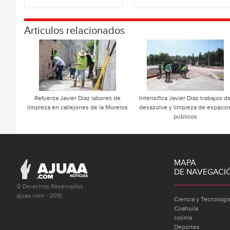
Articulos relacionados
Refuerza Javier Díaz labores de
Intensifica Javier Díaz trabajos d
limpieza en callejones de la Morelos
desazolve y limpieza de espacio
públicos
MAPA
DE NAVEGACI
© Derechos Reservados
ajuaa.com - 2015
Ciencia y Tecnologí
Coahuila
colima
Deportes