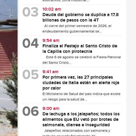
educativos, zona industrial,...
10:02 am
Deuda del gobierno se duplica a 17.8
billones de pesos con la 4T
Al cierre del primer semestre de 2026, el
endeudamiento gubernamental se...
9:54 am
Finaliza el Festejo al Santo Cristo de
la Capilla con pirotecnia
Este 6 de agosto se celebró la Fiesta Patronal
del Santo Cristo...
9:41 am
Por primera vez, las 27 principales
ciudades de Italia están en alerta roja
por calor
El Ministerio de Salud del país indica que existe
un riesgo para la salud de...
9:00 am
De lechuga a los jalapeños; todos los
alimentos que EU vetó por brotes de
salmonela, diarrea e inseguridad
Jalapeños relacionados con salmonela y