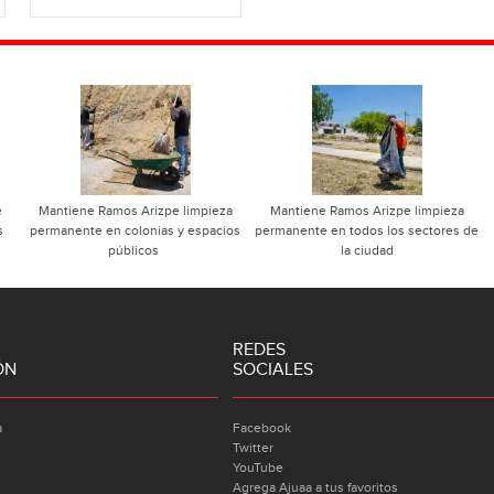
e
Mantiene Ramos Arizpe limpieza
Mantiene Ramos Arizpe limpieza
s
permanente en colonias y espacios
permanente en todos los sectores de
públicos
la ciudad
REDES
ÓN
SOCIALES
a
Facebook
Twitter
YouTube
Agrega Ajuaa a tus favoritos