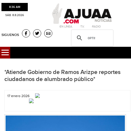
8:36 AM
SÁB. 8.8.2026
·EN LÍNEA. ·T.V. ·RADIO
SIGUENOS
*Atiende Gobierno de Ramos Arizpe reportes
ciudadanos de alumbrado público*
17 enero 2026