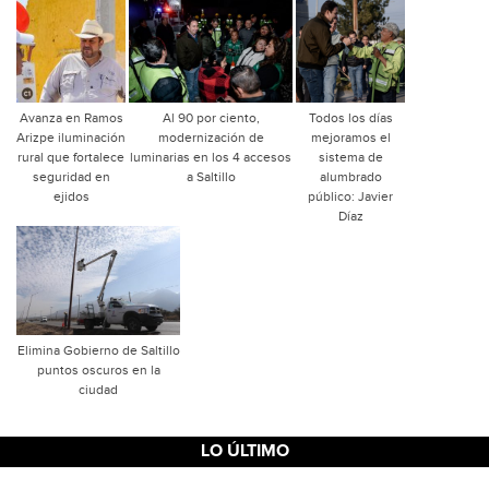
Avanza en Ramos
Al 90 por ciento,
Todos los días
Arizpe iluminación
modernización de
mejoramos el
rural que fortalece
luminarias en los 4 accesos
sistema de
seguridad en
a Saltillo
alumbrado
ejidos
público: Javier
Díaz
Elimina Gobierno de Saltillo
puntos oscuros en la
ciudad
LO ÚLTIMO