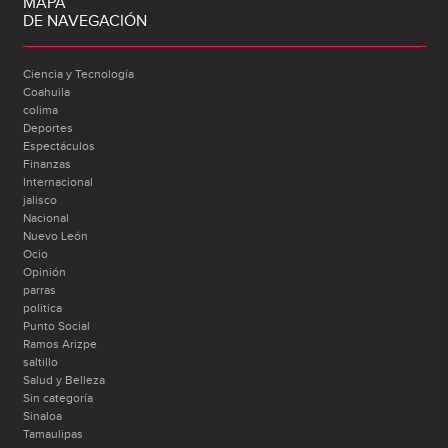
MAPA
DE NAVEGACIÓN
Ciencia y Tecnología
Coahuila
colima
Deportes
Espectáculos
Finanzas
Internacional
jalisco
Nacional
Nuevo León
Ocio
Opinión
parras
politica
Punto Social
Ramos Arizpe
saltillo
Salud y Belleza
Sin categoría
Sinaloa
Tamaulipas