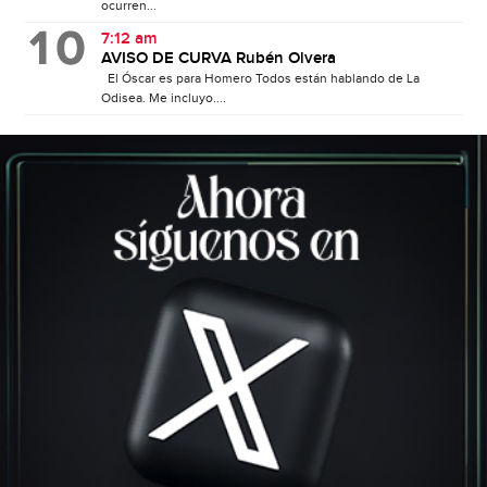
ocurren...
7:12 am
AVISO DE CURVA Rubén Olvera
El Óscar es para Homero Todos están hablando de La
Odisea. Me incluyo....